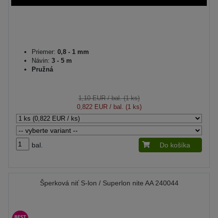
Priemer:
0,8 - 1 mm
Návin:
3 - 5 m
Pružná
1,10 EUR
/ bal. (1 ks)
0,822 EUR
/ bal. (1 ks)
bal.
Do košíka
Šperková niť S-lon / Superlon nite AA 240044