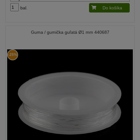
bal.
Do košíka
Guma / gumička guľatá Ø1 mm 440687
-25%