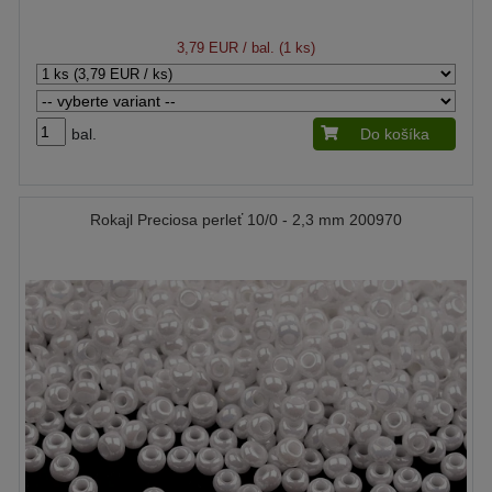
3,79 EUR
/ bal. (1 ks)
bal.
Do košíka
Rokajl Preciosa perleť 10/0 - 2,3 mm 200970