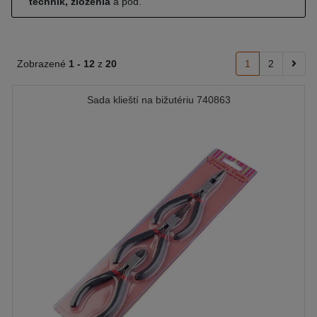
techník, zloženia
a pod.
Zobrazené
1 -
12
z
20
1
2
Sada klieští na bižutériu 740863