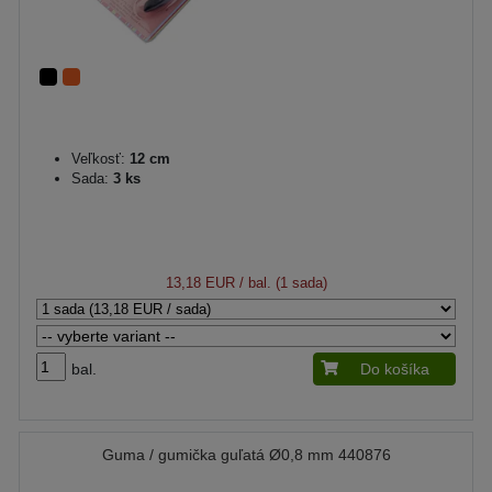
Veľkosť:
12 cm
Sada:
3 ks
13,18 EUR
/ bal. (1 sada)
bal.
Do košíka
Guma / gumička guľatá Ø0,8 mm 440876