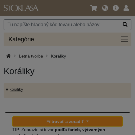
Jazyk
Hlavná
Prih
/
ponuka
Mena
Kateg
Kategórie
Letná tvorba
Koráliky
Koráliky
■
koráliky
Filtrovať a zoradiť
TIP: Zobrazte si tovar
podľa farieb, výtvarných