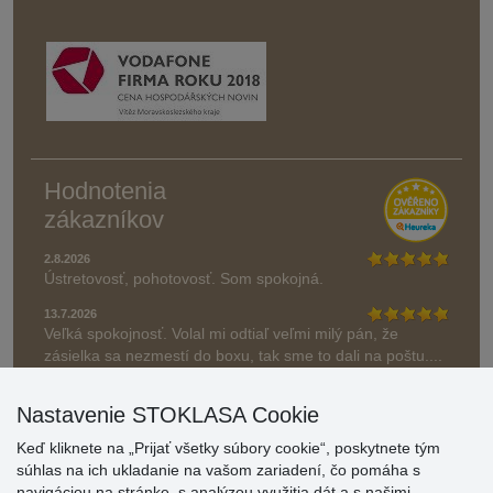
Hodnotenia
zákazníkov
2.8.2026
Ústretovosť, pohotovosť. Som spokojná.
13.7.2026
Veľká spokojnosť. Volal mi odtiaľ veľmi milý pán, že
zásielka sa nezmestí do boxu, tak sme to dali na poštu....
» Aktuálne 6948 recenzií
Nastavenie STOKLASA Cookie
* Recenzie neoverujeme
Keď kliknete na „Prijať všetky súbory cookie“, poskytnete tým
súhlas na ich ukladanie na vašom zariadení, čo pomáha s
navigáciou na stránke, s analýzou využitia dát a s našimi