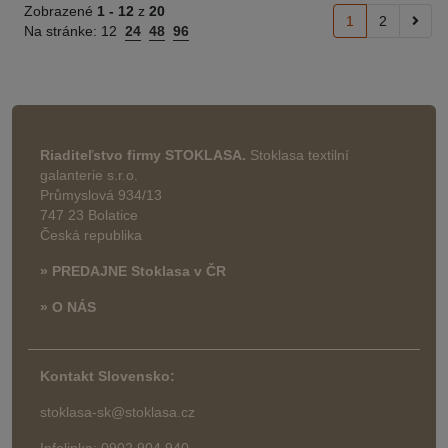
Zobrazené
1 -
12
z
20
1
2
Na stránke:
12
24
48
96
Riaditeľstvo firmy STOKLASA.
Stoklasa textilní
galanterie s.r.o.
Průmyslová 934/13
747 23 Bolatice
Česká republika
» PREDAJNE Stoklasa v ČR
» O NÁS
Kontakt Slovensko:
stoklasa-sk@stoklasa.cz