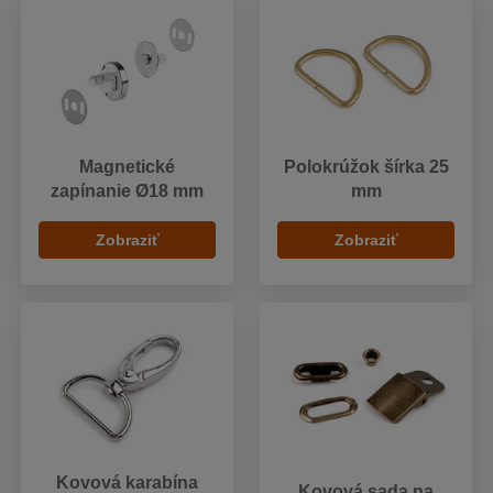
Magnetické
Polokrúžok šírka 25
zapínanie Ø18 mm
mm
Zobraziť
Zobraziť
Kovová karabína
Kovová sada na