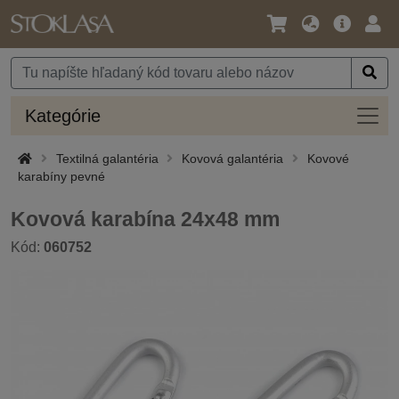
Jazyk
Hlavná
Prih
/
ponuka
Mena
Kateg
Kategórie
Textilná galantéria
Kovová galantéria
Kovové
karabíny pevné
Kovová karabína 24x48 mm
Kód:
060752