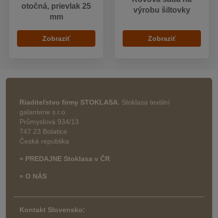
otočná, prievlak 25
výrobu šiltovky
mm
Zobraziť
Zobraziť
Riaditeľstvo firmy STOKLASA.
Stoklasa textilní
galanterie s.r.o.
Průmyslová 934/13
747 23 Bolatice
Česká republika
» PREDAJNE Stoklasa v ČR
» O NÁS
Kontakt Slovensko: