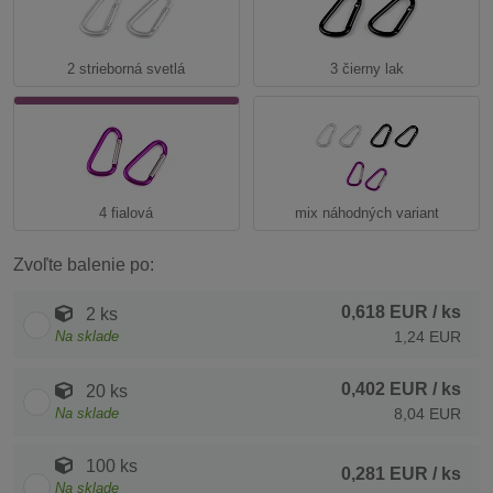
2 strieborná svetlá
3 čierny lak
4 fialová
mix náhodných variant
Zvoľte balenie po:
0,618 EUR
/ ks
2 ks
Na sklade
1,24 EUR
0,402 EUR
/ ks
20 ks
Na sklade
8,04 EUR
100 ks
0,281 EUR
/ ks
Na sklade