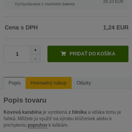
28,10 EUR
Vychystávame z menšieho balenia
Cena s DPH
1,24 EUR
+
PRIDAŤ DO KOŠÍKA
-
Popis
Hromadný nákup
Otázky
Popis tovaru
Kovová karabína
je vyrobená
z hliníka
a vďaka tomu je
ľahká. Môžete ju využiť na výrobu kľúčeniek alebo k
prichyteniu
popruhov
k taškám.