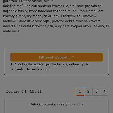
golierom. Pretože vieme, aké je
dôležité mať k obleku správnu kravatu, vybrali sme pre vás tie
najlepšie kúsky, ktoré nadchnú každého muža. Ponúkame vám
kravaty a motýliky mnohých druhov s rôznymi zaujímavými
motívmi. Starostlivo vyberajte, pretože dobre zvolená kravata
dovedie váš outfit k dokonalosti, a vy dáte svojmu okoliu najavo, že
máte vkus.
Filtrovať a zoradiť
TIP: Zobrazte si tovar
podľa farieb, výtvarných
techník, zloženia
a pod.
Zobrazené
1 -
12
z
32
1
2
3
Detská viazanka 7x27 cm 720692