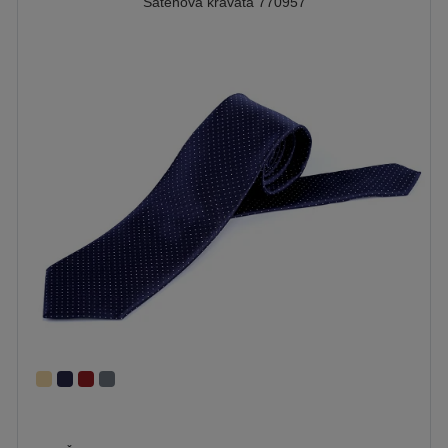
Saténová kravata 770957