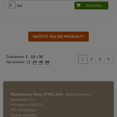
bal.
Do košíka
Zobrazené
1 -
12
z
32
1
2
3
Na stránke:
12
24
48
96
Riaditeľstvo firmy STOKLASA.
Stoklasa textilní
galanterie s.r.o.
Průmyslová 934/13
747 23 Bolatice
Česká republika