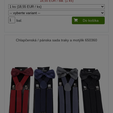
18,55 EUR
/ bal. (1 ks)
bal.
Do košíka
Chlapčenská / pánska sada traky a motýlik 650360