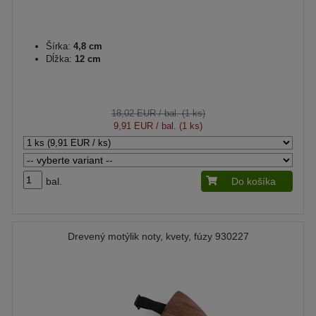
Šírka:
4,8 cm
Dĺžka:
12 cm
18,02 EUR
/ bal. (1 ks)
9,91 EUR
/ bal. (1 ks)
bal.
Do košíka
Drevený motýlik noty, kvety, fúzy 930227