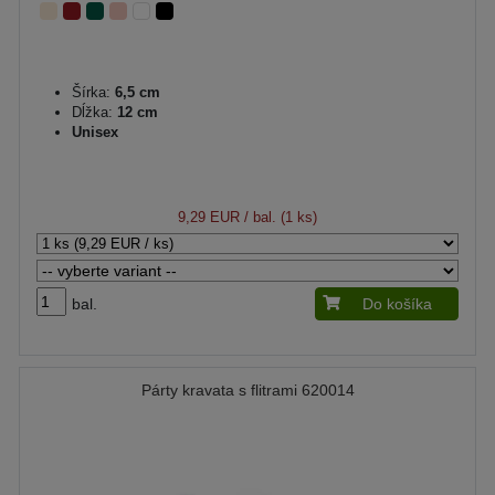
Šírka:
6,5 cm
Dĺžka:
12 cm
Unisex
9,29 EUR
/ bal. (1 ks)
bal.
Do košíka
Párty kravata s flitrami 620014