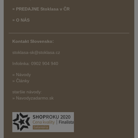
» PREDAJNE Stoklasa v ČR
» O NÁS
Kontakt Slovensko:
stoklasa-sk@stoklasa.cz
Infolinka: 0902 904 940
» Návody
» Články
staršie návody:
» Navodyzadarmo.sk