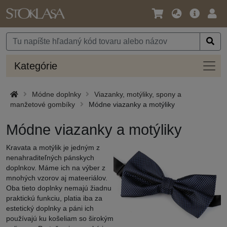
Jazyk
Hlavná
Prih
/
ponuka
Mena
Kateg
Kategórie
Módne doplnky
Viazanky, motýliky, spony a
manžetové gombíky
Módne viazanky a motýliky
Módne viazanky a motýliky
Kravata a motýlik je jedným z
nenahraditeľných pánskych
doplnkov. Máme ich na výber z
mnohých vzorov aj mateeriálov.
Oba tieto doplnky nemajú žiadnu
praktickú funkciu, platia iba za
estetický doplnky a páni ich
používajú ku košeliam so širokým