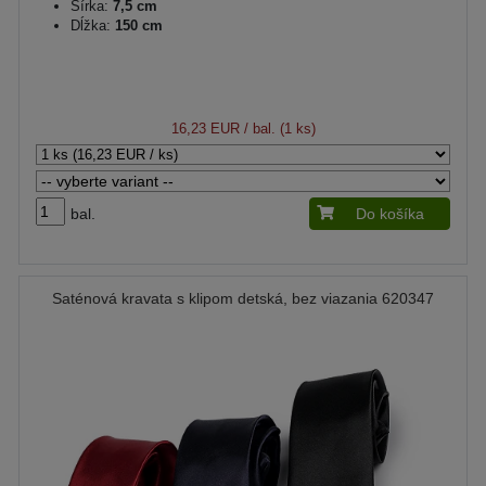
Šírka:
7,5 cm
Dĺžka:
150 cm
16,23 EUR
/ bal. (1 ks)
bal.
Do košíka
Saténová kravata s klipom detská, bez viazania 620347