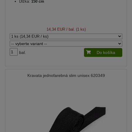
Dĺžka:
150 cm
14,34 EUR
/ bal. (1 ks)
bal.
Do košíka
Kravata jednofarebná slim unisex 620349