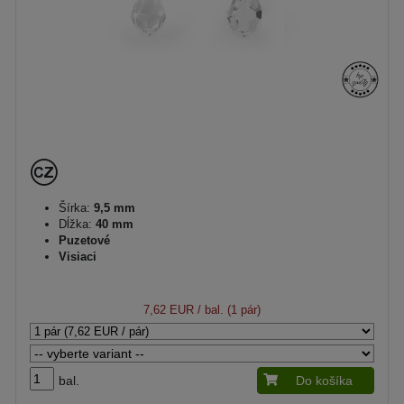
Šírka:
9,5 mm
Dĺžka:
40 mm
Puzetové
Visiaci
7,62 EUR
/ bal. (1 pár)
bal.
Do košíka