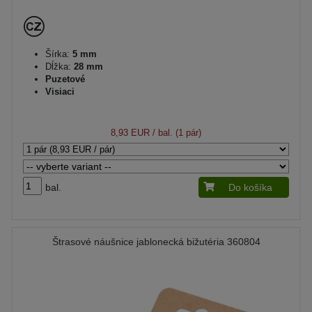
Šírka:
5 mm
Dĺžka:
28 mm
Puzetové
Visiaci
8,93 EUR
/ bal. (1 pár)
bal.
Do košíka
Štrasové náušnice jablonecká bižutéria 360804