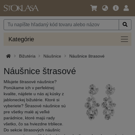
Jazyk
Hlavná
Prih
/
ponuka
Mena
Kateg
Kategórie
Bižutéria
Náušnice
Náušnice štrasové
Náušnice štrasové
Milujete štrasové náušnice?
Ponúkame ich v perfektnej
kvalite, nájdete u nás aj kúsky z
jabloneckej bižutérie. Ktoré si
vyberiete? Štrasové náušnice sú
pre všetky malé aj veľké
parádnice, ktoré majú rady
všetko, čo sa hviezdne trbliece.
Do sekcie štrasových náušníc