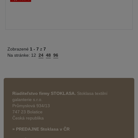
Zobrazené
1 -
7
z
7
Na stránke:
12
24
48
96
Riaditeľstvo firmy STOKLASA.
Stoklasa textilní
galanterie s.r.o.
Průmyslová 934/13
747 23 Bolatice
Česká republika
» PREDAJNE Stoklasa v ČR