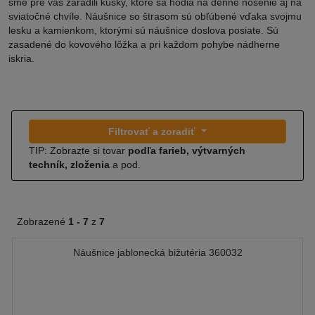
sme pre vás zaradili kúsky, ktoré sa hodia na denné nosenie aj na
sviatočné chvíle. Náušnice so štrasom sú obľúbené vďaka svojmu
lesku a kamienkom, ktorými sú náušnice doslova posiate. Sú
zasadené do kovového lôžka a pri každom pohybe nádherne
iskria.
Filtrovať a zoradiť
TIP: Zobrazte si tovar
podľa farieb, výtvarných
techník, zloženia
a pod.
Zobrazené
1 -
7
z
7
Náušnice jablonecká bižutéria 360032