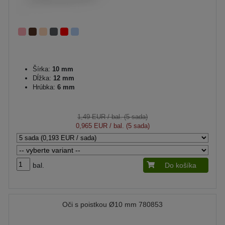
Šírka:
10 mm
Dĺžka:
12 mm
Hrúbka:
6 mm
1,49 EUR
/ bal. (5 sada)
0,965 EUR
/ bal. (5 sada)
bal.
Do košíka
Oči s poistkou Ø10 mm 780853