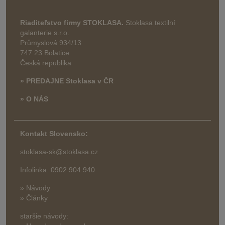
Riaditeľstvo firmy STOKLASA.
Stoklasa textilní
galanterie s.r.o.
Průmyslová 934/13
747 23 Bolatice
Česká republika
» PREDAJNE Stoklasa v ČR
» O NÁS
Kontakt Slovensko:
stoklasa-sk@stoklasa.cz
Infolinka: 0902 904 940
» Návody
» Články
staršie návody: