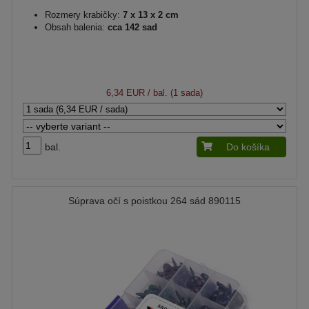
Rozmery krabičky:
7 x 13 x 2 cm
Obsah balenia:
cca 142 sad
6,34 EUR
/ bal. (1 sada)
bal.
Do košíka
Súprava očí s poistkou 264 sád 890115