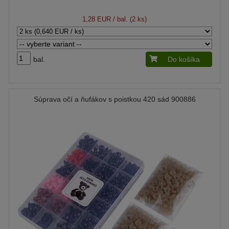
1,28 EUR
/ bal. (2 ks)
bal.
Do košíka
Súprava očí a ňufákov s poistkou 420 sád 900886