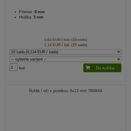
Priemer:
8 mm
Hrúbka:
3 mm
1,62 EUR
/ bal. (10 sada)
1,14 EUR
/ bal. (10 sada)
bal.
Do košíka
Ňufák / oči s poistkou 9x13 mm 780849