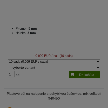
Priemer:
5 mm
Hrúbka:
3 mm
0,990 EUR
/ bal. (10 sada)
bal.
Do košíka
Plastové oči na nalepenie s pohyblivou šošovkou, mix veľkostí
940450