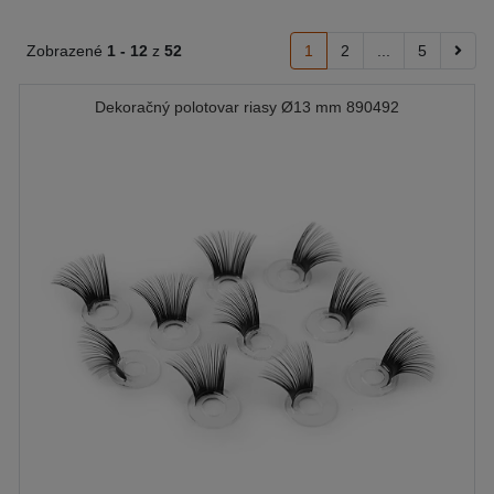
Zobrazené
1 -
12
z
52
1
2
...
5
Dekoračný polotovar riasy Ø13 mm 890492