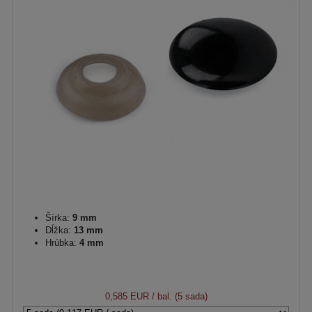
Šírka:
9 mm
Dĺžka:
13 mm
Hrúbka:
4 mm
0,585 EUR
/ bal. (5 sada)