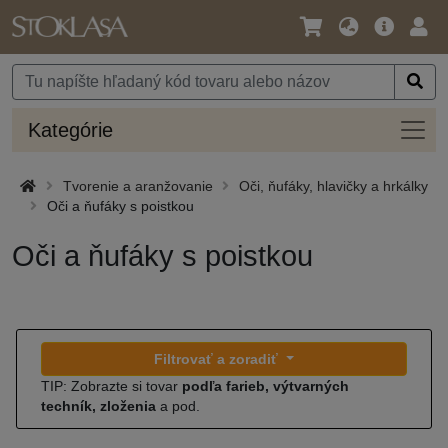
Jazyk
Hlavná
Prih
/
ponuka
Mena
Kateg
Kategórie
Tvorenie a aranžovanie
Oči, ňufáky, hlavičky a hrkálky
Oči a ňufáky s poistkou
Oči a ňufáky s poistkou
Filtrovať a zoradiť
TIP: Zobrazte si tovar
podľa farieb, výtvarných
techník, zloženia
a pod.