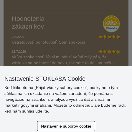
Hodnotenia
zákazníkov
2.8.2026
Ústretovosť, pohotovosť. Som spokojná.
13.7.2026
Veľká spokojnosť. Volal mi odtiaľ veľmi milý pán, že
zásielka sa nezmestí do boxu, tak sme to dali na poštu....
» Aktuálne 6948 recenzií
Nastavenie STOKLASA Cookie
* Recenzie neoverujeme
Keď kliknete na „Prijať všetky súbory cookie“, poskytnete tým
súhlas na ich ukladanie na vašom zariadení, čo pomáha s
navigáciou na stránke, s analýzou využitia dát a s našimi
marketingovými snahami. Môžete to
odmietnuť
, ale budeme radi,
keď nám súhlas udelíte.
Nastavenie súborov cookie