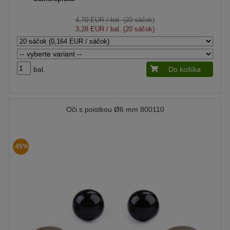
4,70 EUR
/ bal. (20 sáčok)
3,28 EUR
/ bal. (20 sáčok)
bal.
Do košíka
Oči s poistkou Ø6 mm 800110
-45%