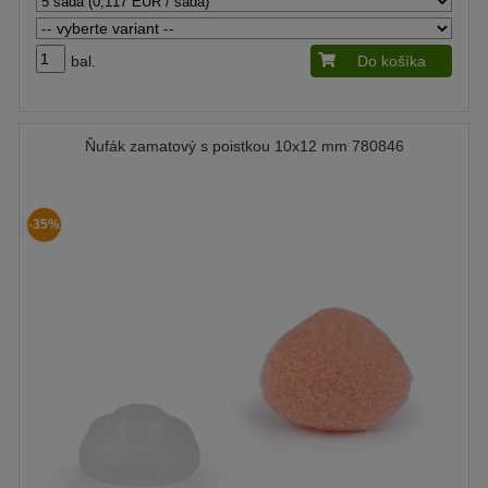
bal.
Do košíka
Ňufák zamatový s poistkou 10x12 mm 780846
-35%