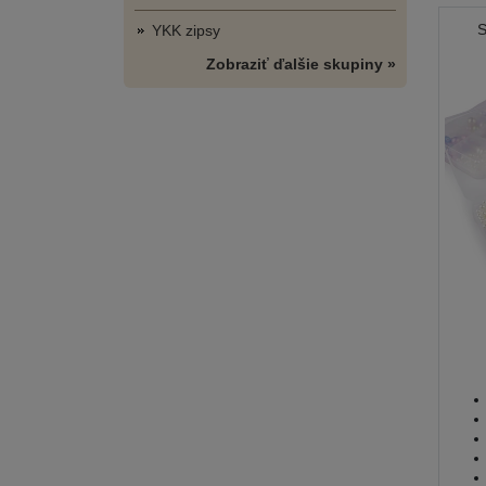
S
YKK zipsy
Zobraziť ďalšie skupiny »