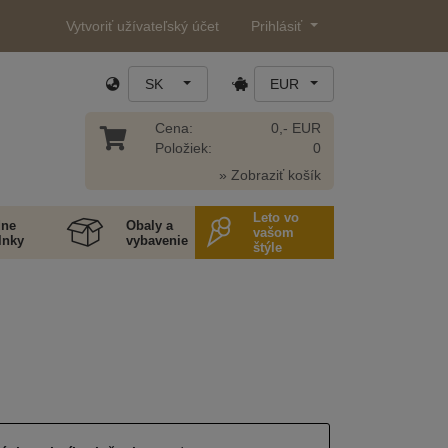
Vytvoriť užívateľský účet
Prihlásiť
SK
EUR
Cena:
0,- EUR
Položiek:
0
» Zobraziť košík
Leto vo
ne
Obaly a
vašom
lnky
vybavenie
štýle