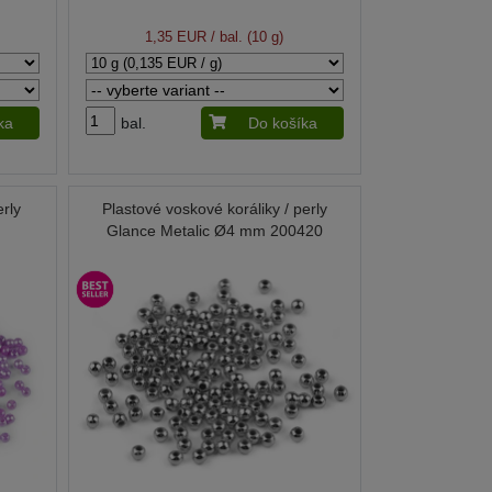
1,35 EUR
/ bal. (10 g)
ka
bal.
Do košíka
erly
Plastové voskové koráliky / perly
Glance Metalic Ø4 mm 200420