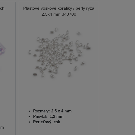
ých
Plastové voskové koráliky / perly ryža
2,5x4 mm 340700
Rozmery:
2,5 x 4 mm
Prievlak:
1,2 mm
Perleťový lesk
cm