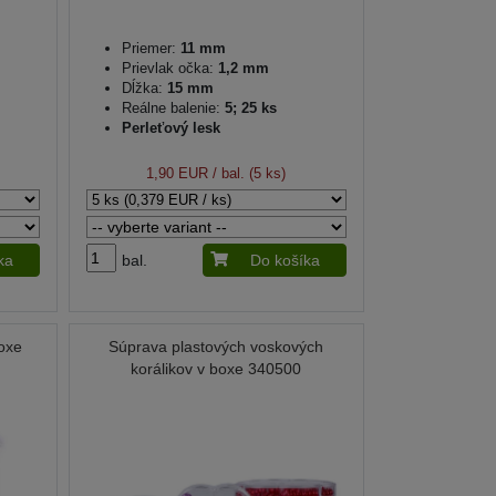
Priemer:
11 mm
Prievlak očka:
1,2 mm
Dĺžka:
15 mm
Reálne balenie:
5; 25 ks
Perleťový lesk
1,90 EUR
/ bal. (5 ks)
ka
bal.
Do košíka
boxe
Súprava plastových voskových
korálikov v boxe 340500