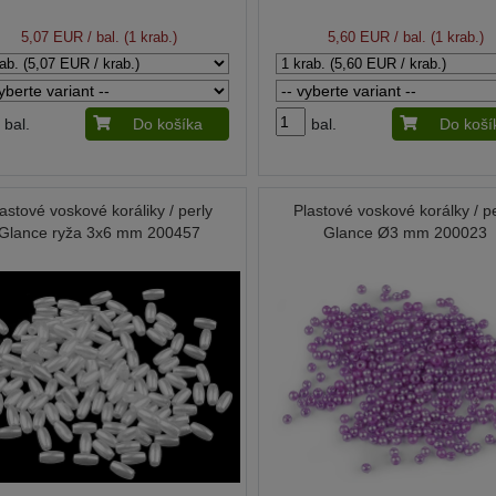
5,07 EUR
/ bal. (1 krab.)
5,60 EUR
/ bal. (1 krab.)
bal.
Do košíka
bal.
Do koší
astové voskové koráliky / perly
Plastové voskové korálky / p
Glance ryža 3x6 mm 200457
Glance Ø3 mm 200023