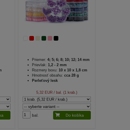
Priemer:
4; 5; 6; 8; 10; 12; 14 mm
Prievlak:
1,2 - 2 mm
m
Rozmery boxu:
10 x 10 x 1,8 cm
Hmotnosť obsahu:
cca 28 g
Perleťový lesk
5,32 EUR
/ bal. (1 krab.)
ka
bal.
Do košíka