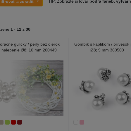
TIP: Zobrazte si tovar
podľa farieb, výtvar
iltrovať a zoradiť
azené
1 -
12
z
30
oračné guličky / perly bez dierok
Gombík s kaplíkom / prívesok 
 nalepenie Ø8; 10 mm 200449
Ø8; 9 mm 360500