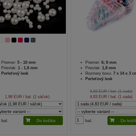
Priemer:
5 - 10 mm
Priemer:
6; 8 mm
Prievlak:
1 - 1,8 mm
Prievlak:
1,8 mm
Perleťový lesk
Rozmery boxu:
7 x 14 x 3 c
Perleťový lesk
5,69 EUR
/ bal. (1 sada)
1,98 EUR
/ bal. (1 sáčok)
4,83 EUR
/ bal. (1 sada)
bal.
Do košíka
bal.
Do koší