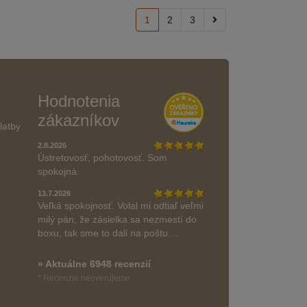
1
2
3
Hodnotenia
zákazníkov
latby
2.8.2026
Ústretovosť, pohotovosť. Som
spokojná.
13.7.2026
Veľká spokojnosť. Volal mi odtiaľ veľmi
milý pán, že zásielka sa nezmestí do
boxu, tak sme to dali na poštu....
» Aktuálne 6948 recenzií
* Recenzie neoverujeme