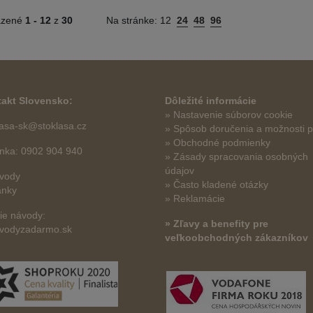
azené
1 -
12
z
30
Na stránke:
12
24
48
96
akt Slovensko:
Dôležité informácie
» Nastavenie súborov cookie
lasa-sk@stoklasa.cz
»
Spôsob doručenia a možnosti p
» Obchodné podmienky
linka: 0902 904 940
» Zásady spracovania osobných
údajov
vody
» Často kladené otázky
ánky
» Reklamácie
šie návody:
» Zľavy a benefity pre
vodyzadarmo.sk
veľkoobchodných zákazníkov