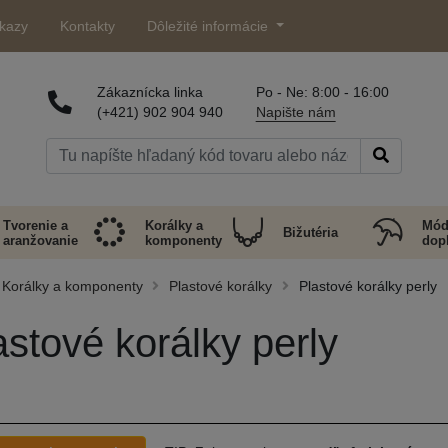
kazy
Kontakty
Dôležité informácie
Zákaznícka linka
Po - Ne: 8:00 - 16:00
(+421) 902 904 940
Napište nám
Tvorenie a
Korálky a
Mód
Bižutéria
aranžovanie
komponenty
dop
Korálky a komponenty
Plastové korálky
Plastové korálky perly
astové korálky perly