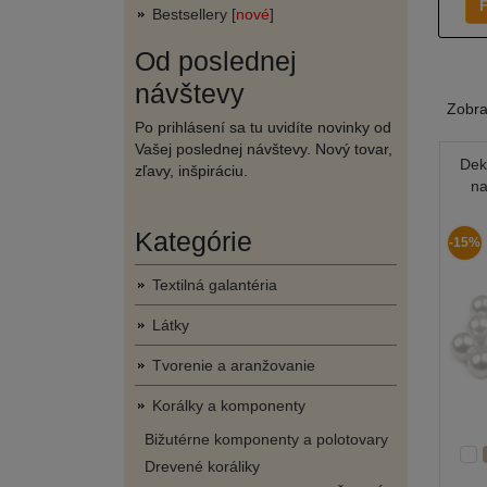
F
Bestsellery [
nové
]
Od poslednej
návštevy
Zobr
Po prihlásení sa tu uvidíte novinky od
Vašej poslednej návštevy. Nový tovar,
Dek
zľavy, inšpiráciu.
na
Kategórie
-15%
Textilná galantéria
Látky
Tvorenie a aranžovanie
Korálky a komponenty
Bižutérne komponenty a polotovary
Drevené koráliky