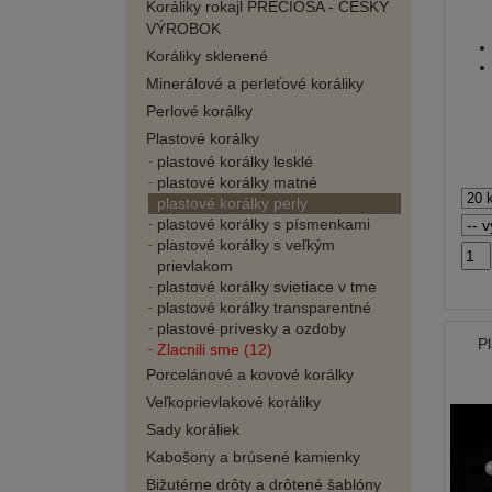
Koráliky rokajl PRECIOSA - ČESKÝ
VÝROBOK
Koráliky sklenené
Minerálové a perleťové koráliky
Perlové korálky
Plastové korálky
plastové korálky lesklé
plastové korálky matné
plastové korálky perly
plastové korálky s písmenkami
plastové korálky s veľkým
prievlakom
plastové korálky svietiace v tme
plastové korálky transparentné
plastové prívesky a ozdoby
Pl
Zlacnili sme (12)
Porcelánové a kovové korálky
Veľkoprievlakové koráliky
Sady koráliek
Kabošony a brúsené kamienky
Bižutérne drôty a drôtené šablóny