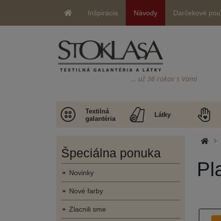
Inšpirácia
Návody
Darčekové pou
… už 36 rokov s Vami
Textilná
Látky
galantéria
Špeciálna ponuka
Pl
Novinky
Nové farby
Zlacnili sme