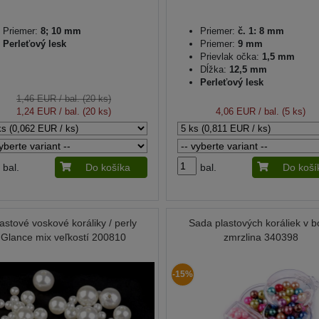
Priemer:
8; 10 mm
Priemer:
č. 1: 8 mm
Perleťový lesk
Priemer:
9 mm
Prievlak očka:
1,5 mm
Dĺžka:
12,5 mm
Perleťový lesk
1,46 EUR
/ bal. (20 ks)
1,24 EUR
/ bal. (20 ks)
4,06 EUR
/ bal. (5 ks)
bal.
Do košíka
bal.
Do koší
astové voskové koráliky / perly
Sada plastových koráliek v 
Glance mix veľkostí 200810
zmrzlina 340398
-15%