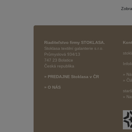
Zobr
Riaditeľstvo firmy STOKLASA.
Kont
Stoklasa textilní galanterie s.r.o.
stok
Průmyslová 934/13
747 23 Bolatice
Info
Česká republika
» Ná
» PREDAJNE Stoklasa v ČR
» Čl
» O NÁS
star
» Na