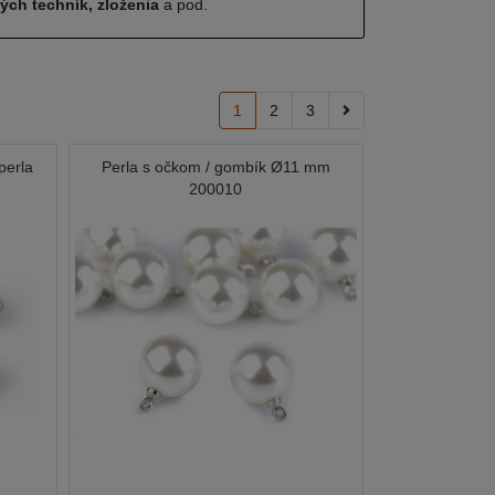
ných techník, zloženia
a pod.
1
2
3
perla
Perla s očkom / gombík Ø11 mm
200010