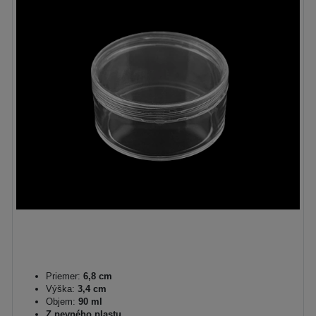
Priemer:
6,8 cm
Výška:
3,4 cm
Objem:
90 ml
Z pevného plastu