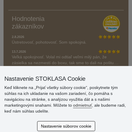
Hodnotenia
zákazníkov
2.8.2026
Ústretovosť, pohotovosť. Som spokojná.
13.7.2026
Veľká spokojnosť. Volal mi odtiaľ veľmi milý pán, že
zásielka sa nezmestí do boxu, tak sme to dali na poštu....
» Aktuálne 6948 recenzií
Nastavenie STOKLASA Cookie
* Recenzie neoverujeme
Keď kliknete na „Prijať všetky súbory cookie“, poskytnete tým
súhlas na ich ukladanie na vašom zariadení, čo pomáha s
navigáciou na stránke, s analýzou využitia dát a s našimi
marketingovými snahami. Môžete to
odmietnuť
, ale budeme radi,
keď nám súhlas udelíte.
Nastavenie súborov cookie