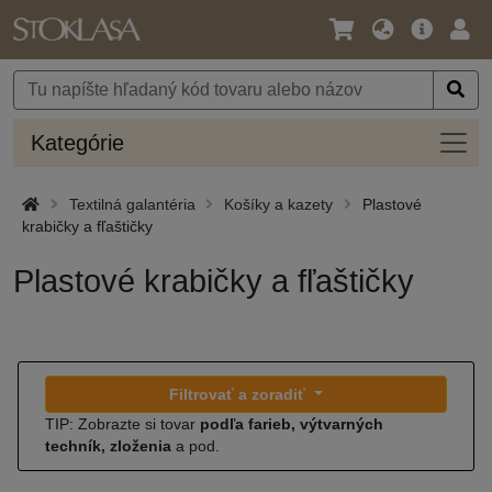
Jazyk
Hlavná
Prih
/
ponuka
Mena
Kateg
Kategórie
Textilná galantéria
Košíky a kazety
Plastové
krabičky a fľaštičky
Plastové krabičky a fľaštičky
Filtrovať a zoradiť
TIP: Zobrazte si tovar
podľa farieb, výtvarných
techník, zloženia
a pod.