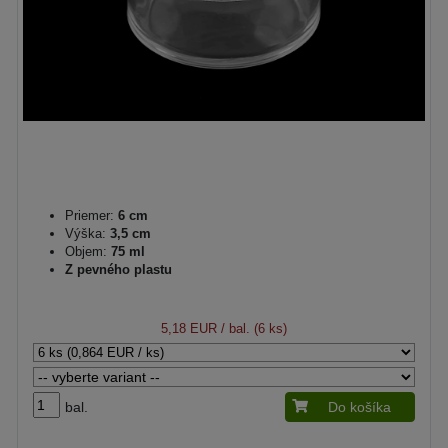
Priemer:
6 cm
Výška:
3,5 cm
Objem:
75 ml
Z pevného plastu
5,18 EUR
/ bal. (6 ks)
bal.
Do košíka