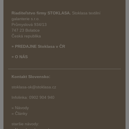
Riaditeľstvo firmy STOKLASA.
Stoklasa textilní
galanterie s.r.o.
Průmyslová 934/13
747 23 Bolatice
Česká republika
» PREDAJNE Stoklasa v ČR
» O NÁS
Kontakt Slovensko:
stoklasa-sk@stoklasa.cz
Infolinka: 0902 904 940
» Návody
» Články
staršie návody: