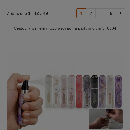
Zobrazené
1 -
12
z
49
1
2
...
5
Cestovný plniteľný rozprašovač na parfum 8 cm 940334