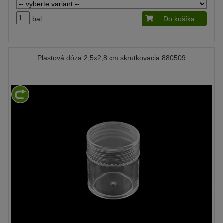
bal.
Do košíka
Plastová dóza 2,5x2,8 cm skrutkovacia 880509