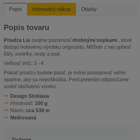
Popis
Hromadný nákup
Otázky
Popis tovaru
Priadza Lia
zaujme pozornosť
drobnými nopkami
, ktoré
dodajú hotovému výrobku originalitu. Môžete z nej upliesť
šály, svetríky, vesty a pod.
Veľkosť ihlíc: 3 - 4
Pokiaľ priadzu budete párať, je nutné postupovať veľmi
opatrne, aby sa nepoškodila. Pred pletením odporúčame
urobiť skúšobnú vzorku.
Design Stoklasa
Hmotnosť:
100 g
Návin:
cca 539 m
Melírovaná
Zloženie