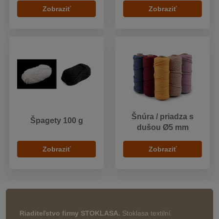
Zobraziť
Zobraziť
Šnúra / priadza s
Špagety 100 g
dušou Ø5 mm
Zobraziť
Zobraziť
Riaditeľstvo firmy STOKLASA.
Stoklasa textilní