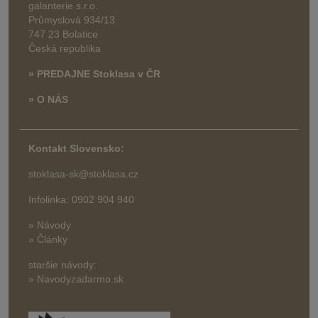
galanterie s.r.o.
Průmyslová 934/13
747 23 Bolatice
Česká republika
» PREDAJNE Stoklasa v ČR
» O NÁS
Kontakt Slovensko:
stoklasa-sk@stoklasa.cz
Infolinka: 0902 904 940
» Návody
» Články
staršie návody:
» Navodyzadarmo.sk