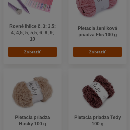
Rovné ihlice č. 3; 3,5;
Pletacia ženilková
4; 4,5; 5; 5,5; 6; 8; 9;
priadza Elis 100 g
10
Zobraziť
Zobraziť
Pletacia priadza
Pletacia priadza Tedy
Husky 100 g
100 g