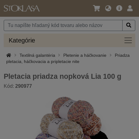
Jazyk
Hlavná
Prih
/
ponuka
Mena
Kateg
Kategórie
Textilná galantéria
Pletenie a háčkovanie
Priadza
pletacia, háčkovacia a pripletacie nite
Pletacia priadza nopková Lia 100 g
Kód:
290977