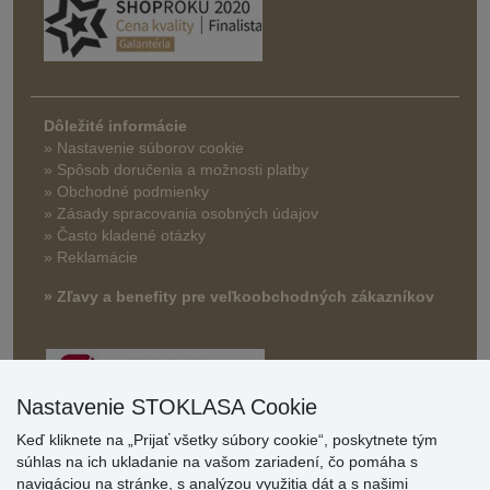
Dôležité informácie
» Nastavenie súborov cookie
»
Spôsob doručenia a možnosti platby
» Obchodné podmienky
» Zásady spracovania osobných údajov
» Často kladené otázky
» Reklamácie
» Zľavy a benefity pre veľkoobchodných zákazníkov
Nastavenie STOKLASA Cookie
Keď kliknete na „Prijať všetky súbory cookie“, poskytnete tým
súhlas na ich ukladanie na vašom zariadení, čo pomáha s
navigáciou na stránke, s analýzou využitia dát a s našimi