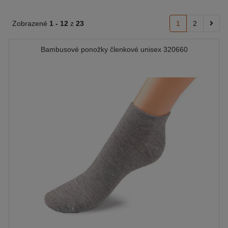
Zobrazené
1 -
12
z
23
1
2
Bambusové ponožky členkové unisex 320660