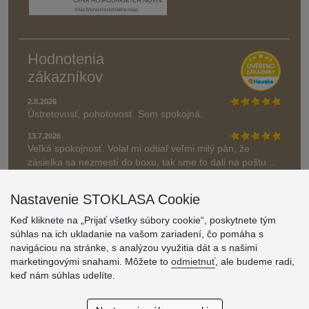
Hodnotenia
zákazníkov
2.8.2026
Ústretovosť, pohotovosť. Som spokojná.
13.7.2026
Veľká spokojnosť. Volal mi odtiaľ veľmi milý pán, že
zásielka sa nezmestí do boxu, tak sme to dali na poštu....
» Aktuálne 6948 recenzií
Nastavenie STOKLASA Cookie
* Recenzie neoverujeme
Keď kliknete na „Prijať všetky súbory cookie“, poskytnete tým
súhlas na ich ukladanie na vašom zariadení, čo pomáha s
navigáciou na stránke, s analýzou využitia dát a s našimi
marketingovými snahami. Môžete to
odmietnuť
, ale budeme radi,
keď nám súhlas udelíte.