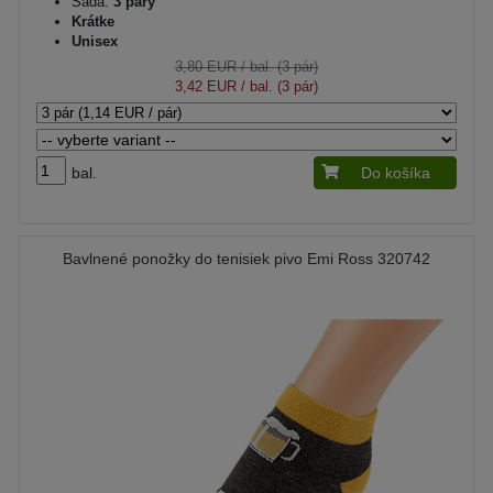
Sada:
3 páry
Krátke
Unisex
3,80 EUR
/ bal. (3 pár)
3,42 EUR
/ bal. (3 pár)
bal.
Do košíka
Bavlnené ponožky do tenisiek pivo Emi Ross 320742