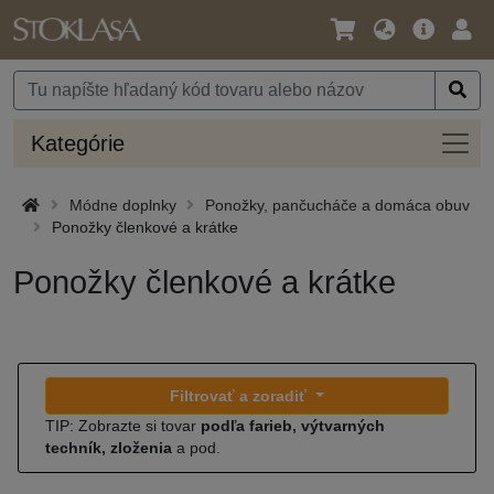
Jazyk
Hlavná
Prih
/
ponuka
Mena
Kateg
Kategórie
Módne doplnky
Ponožky, pančucháče a domáca obuv
Ponožky členkové a krátke
Ponožky členkové a krátke
Filtrovať a zoradiť
TIP: Zobrazte si tovar
podľa farieb, výtvarných
techník, zloženia
a pod.