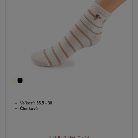
Veľkosť:
35,5 - 38
Členkové
1,28 EUR
/ bal. (1 pár)