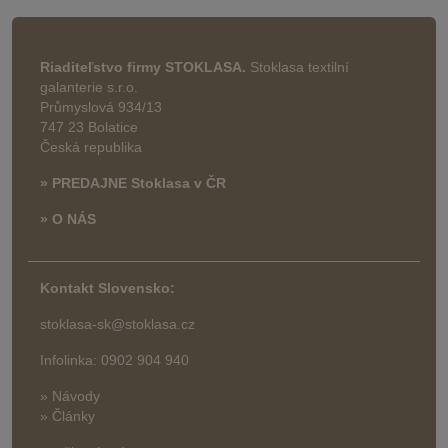
Riaditeľstvo firmy STOKLASA.
Stoklasa textilní
galanterie s.r.o.
Průmyslová 934/13
747 23 Bolatice
Česká republika
» PREDAJNE Stoklasa v ČR
» O NÁS
Kontakt Slovensko:
stoklasa-sk@stoklasa.cz
Infolinka: 0902 904 940
» Návody
» Články