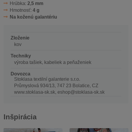
Hrúbka:
2,5 mm
Hmotnosť:
4 g
Na koženú galantériu
Zloženie
kov
Techniky
výroba tašiek, kabeliek a peňaženiek
Dovozca
Stoklasa textilní galanterie s.r.o.
Průmyslová 934/13, 747 23 Bolatice, CZ
www.stoklasa-sk.sk, eshop@stoklasa-sk.sk
Inšpirácia