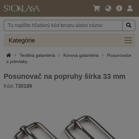
Jazyk
Hlavná
Prih
/
ponuka
Mena
Kateg
Kategórie
Textilná galantéria
Kovová galantéria
Posunovače
a prievlaky
Posunovač na popruhy šírka 33 mm
Kód:
730189