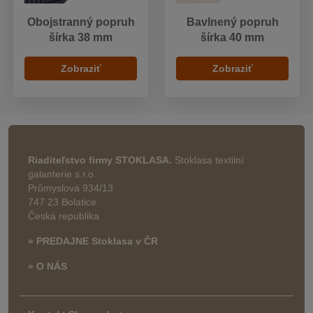
Obojstranný popruh
Bavlnený popruh
šírka 38 mm
šírka 40 mm
Zobraziť
Zobraziť
Riaditeľstvo firmy STOKLASA.
Stoklasa textilní
galanterie s.r.o.
Průmyslová 934/13
747 23 Bolatice
Česká republika
» PREDAJNE Stoklasa v ČR
» O NÁS