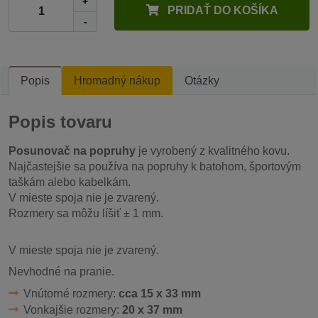
+
PRIDAŤ DO KOŠÍKA
-
Popis
Hromadný nákup
Otázky
Popis tovaru
Posunovač na popruhy
je vyrobený z kvalitného kovu.
Najčastejšie sa používa na popruhy k batohom, športovým
taškám alebo kabelkám.
V mieste spoja nie je zvarený.
Rozmery sa môžu líšiť ± 1 mm.
V mieste spoja nie je zvarený.
Nevhodné na pranie.
Vnútorné rozmery:
cca 15 x 33 mm
Vonkajšie rozmery:
20 x 37 mm