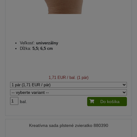
Veľkosť:
univerzálny
Dĺžka:
5,5; 6,5 cm
1,71 EUR
/ bal. (1 pár)
bal.
Do košíka
Kreatívna sada plstené zvieratko 880390