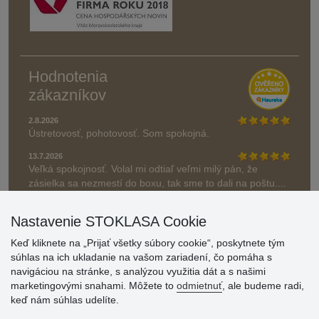
Hodnotenia
zákazníkov
2.8.2026
Ústretovosť, pohotovosť. Som spokojná.
13.7.2026
Veľká spokojnosť. Volal mi odtiaľ veľmi milý pán, že
zásielka sa nezmestí do boxu, tak sme to dali na poštu....
» Aktuálne 6948 recenzií
Nastavenie STOKLASA Cookie
* Recenzie neoverujeme
Keď kliknete na „Prijať všetky súbory cookie“, poskytnete tým
súhlas na ich ukladanie na vašom zariadení, čo pomáha s
navigáciou na stránke, s analýzou využitia dát a s našimi
marketingovými snahami. Môžete to
odmietnuť
, ale budeme radi,
keď nám súhlas udelíte.