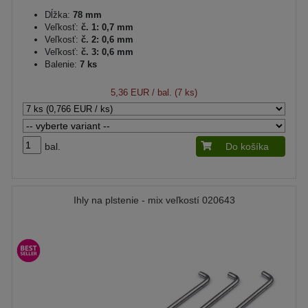
Dĺžka:
78 mm
Veľkosť:
č. 1: 0,7 mm
Veľkosť:
č. 2: 0,6 mm
Veľkosť:
č. 3: 0,6 mm
Balenie:
7 ks
5,36 EUR
/ bal. (7 ks)
bal.
Do košíka
Ihly na plstenie - mix veľkostí 020643