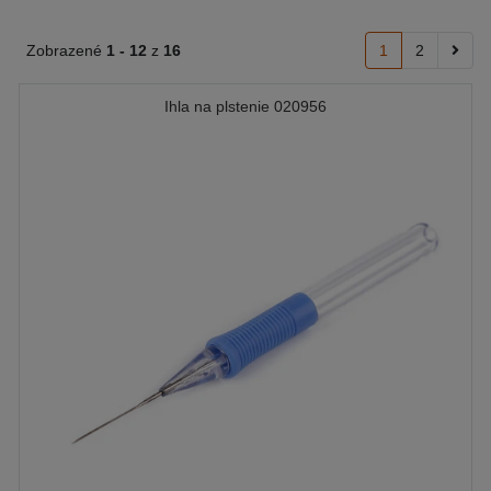
Zobrazené
1 -
12
z
16
1
2
Ihla na plstenie 020956