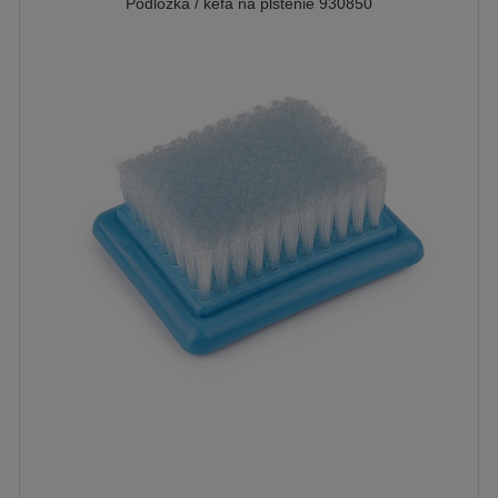
Podložka / kefa na plstenie 930850