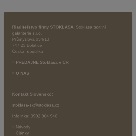
Riaditeľstvo firmy STOKLASA.
Stoklasa textilní
galanterie s.r.o.
Průmyslová 934/13
747 23 Bolatice
Česká republika
» PREDAJNE Stoklasa v ČR
» O NÁS
Kontakt Slovensko:
stoklasa-sk@stoklasa.cz
Infolinka: 0902 904 940
» Návody
» Články