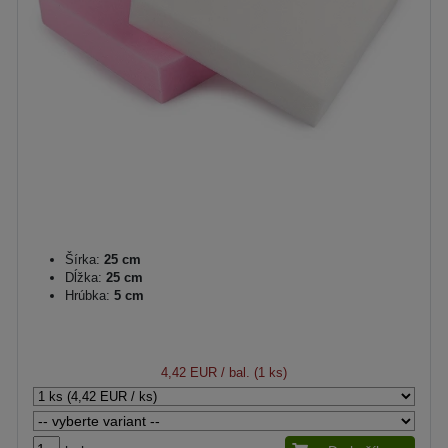
Šírka:
25 cm
Dĺžka:
25 cm
Hrúbka:
5 cm
4,42 EUR
/ bal. (1 ks)