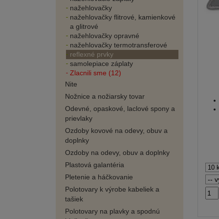
nažehlovačky
nažehlovačky flitrové, kamienkové
a glitrové
nažehlovačky opravné
nažehlovačky termotransferové
reflexné prvky
samolepiace záplaty
Zlacnili sme (12)
Nite
Nožnice a nožiarsky tovar
Odevné, opaskové, laclové spony a
prievlaky
Ozdoby kovové na odevy, obuv a
doplnky
Ozdoby na odevy, obuv a doplnky
Plastová galantéria
Pletenie a háčkovanie
Polotovary k výrobe kabeliek a
tašiek
Polotovary na plavky a spodnú