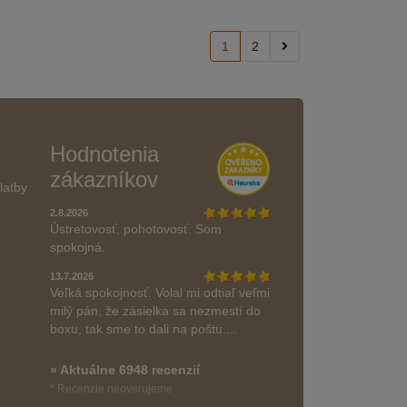
1
2
Hodnotenia
zákazníkov
latby
2.8.2026
Ústretovosť, pohotovosť. Som
spokojná.
13.7.2026
Veľká spokojnosť. Volal mi odtiaľ veľmi
milý pán, že zásielka sa nezmestí do
boxu, tak sme to dali na poštu....
» Aktuálne 6948 recenzií
* Recenzie neoverujeme