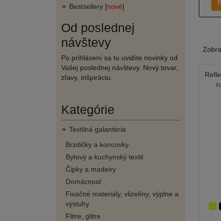
F
Bestsellery [
nové
]
Od poslednej
návštevy
Zobr
Po prihlásení sa tu uvidíte novinky od
Vašej poslednej návštevy. Nový tovar,
Refle
zľavy, inšpiráciu.
r
Kategórie
Textilná galantéria
Brzdičky a koncovky
Bytový a kuchynský textil
Čipky a madeiry
Domácnosť
Fixačné materiály, vlizelíny, výplne a
výstuhy
Flitre, glitre