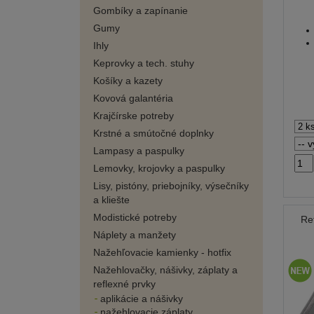
Gombíky a zapínanie
Gumy
Ihly
Keprovky a tech. stuhy
Košíky a kazety
Kovová galantéria
Krajčírske potreby
Krstné a smútočné doplnky
Lampasy a paspulky
Lemovky, krojovky a paspulky
Lisy, pistóny, priebojníky, výsečníky
a kliešte
Modistické potreby
Re
Náplety a manžety
Nažehľovacie kamienky - hotfix
Nažehlovačky, nášivky, záplaty a
reflexné prvky
aplikácie a nášivky
nažehlovacie záplaty