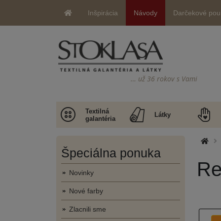
Inšpirácia
Návody
Darčekové pou
… už 36 rokov s Vami
Textilná
Látky
galantéria
Špeciálna ponuka
Re
Novinky
Nové farby
Zlacnili sme