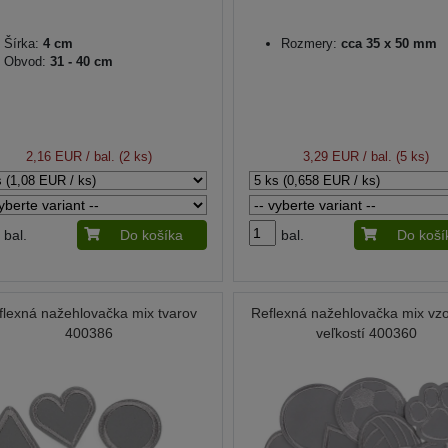
Šírka:
4 cm
Rozmery:
cca 35 x 50 mm
Obvod:
31 - 40 cm
2,16 EUR
/ bal. (2 ks)
3,29 EUR
/ bal. (5 ks)
bal.
Do košíka
bal.
Do koší
flexná nažehlovačka mix tvarov
Reflexná nažehlovačka mix vzo
400386
veľkostí 400360