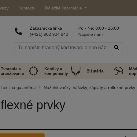
kazy
Kontakty
Dôležité informácie
Zákaznícka linka
Po - Ne: 8:00 - 16:00
(+421) 902 904 940
Napište nám
Tvorenie a
Korálky a
Mód
Bižutéria
aranžovanie
komponenty
dop
Textilná galantéria
Nažehlovačky, nášivky, záplaty a reflexné prvky
flexné prvky