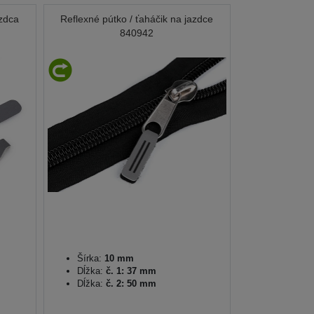
azdca
Reflexné pútko / ťaháčik na jazdce
840942
Šírka:
10 mm
Dĺžka:
č. 1: 37 mm
Dĺžka:
č. 2: 50 mm