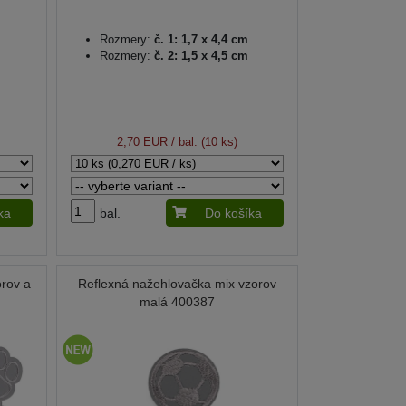
Rozmery:
č. 1: 1,7 x 4,4 cm
Rozmery:
č. 2: 1,5 x 4,5 cm
2,70 EUR
/ bal. (10 ks)
ka
bal.
Do košíka
rov a
Reflexná nažehlovačka mix vzorov
malá 400387