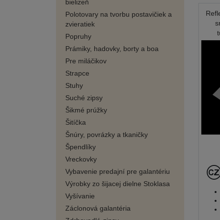
bielizeň
Refl
Polotovary na tvorbu postavičiek a
s
zvieratiek
Popruhy
Prámiky, hadovky, borty a boa
Pre miláčikov
Strapce
Stuhy
Suché zipsy
Šikmé prúžky
Šitíčka
Šnúry, povrázky a tkaničky
Špendlíky
Vreckovky
Vybavenie predajní pre galantériu
Výrobky zo šijacej dielne Stoklasa
Vyšívanie
Záclonová galantéria