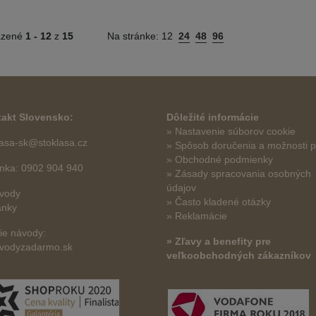
azené
1 -
12
z
15
Na stránke:
12
24
48
96
akt Slovensko:
Dôležité informácie
» Nastavenie súborov cookie
lasa-sk@stoklasa.cz
»
Spôsob doručenia a možnosti p
» Obchodné podmienky
linka: 0902 904 940
» Zásady spracovania osobných
údajov
vody
» Často kladené otázky
ánky
» Reklamácie
šie návody:
» Zľavy a benefity pre
vodyzadarmo.sk
veľkoobchodných zákazníkov