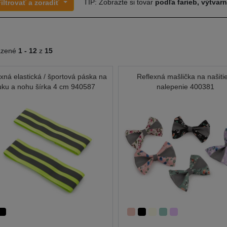
TIP: Zobrazte si tovar
podľa farieb, výtvar
iltrovať a zoradiť
azené
1 -
12
z
15
xná elastická / športová páska na
Reflexná mašlička na našiti
uku a nohu šírka 4 cm 940587
nalepenie 400381