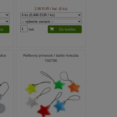
2,98 EUR
/ bal. (6 ks)
ka
bal.
Do košíka
rdce
Reflexný prívesok / tiahlo hviezda
740796