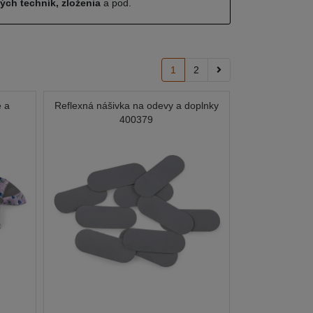
ných techník, zloženia
a pod.
1
2
e a
Reflexná nášivka na odevy a doplnky
400379