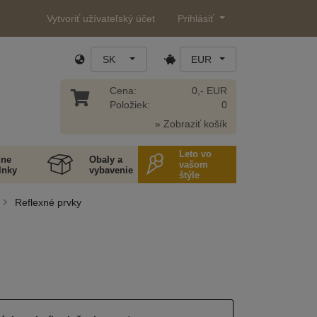
Vytvoriť užívateľský účet
Prihlásiť
SK
EUR
Cena:
0,- EUR
Položiek:
0
» Zobraziť košík
Leto vo
ne
Obaly a
vašom
lnky
vybavenie
štýle
Reflexné prvky