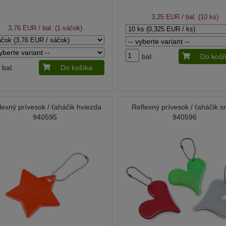
3,25 EUR
/ bal. (10 ks)
3,76 EUR
/ bal. (1 sáčok)
bal.
Do koší
bal.
Do košíka
lexný prívesok / ťaháčik hviezda
Reflexný prívesok / ťaháčik s
940595
940596