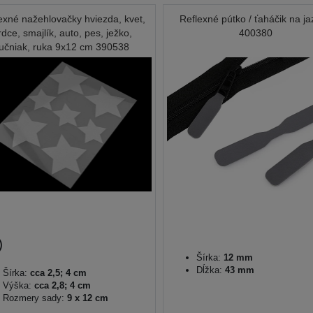
exné nažehlovačky hviezda, kvet,
Reflexné pútko / ťaháčik na j
rdce, smajlík, auto, pes, ježko,
400380
tučniak, ruka 9x12 cm 390538
Šírka:
12 mm
Dĺžka:
43 mm
Šírka:
cca 2,5; 4 cm
Výška:
cca 2,8; 4 cm
Rozmery sady:
9 x 12 cm