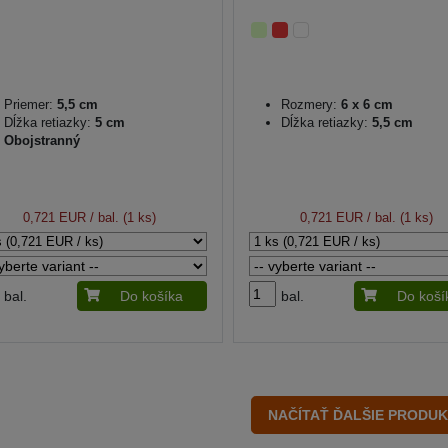
Priemer:
5,5 cm
Rozmery:
6 x 6 cm
Dĺžka retiazky:
5 cm
Dĺžka retiazky:
5,5 cm
Obojstranný
0,721 EUR
/ bal. (1 ks)
0,721 EUR
/ bal. (1 ks)
bal.
Do košíka
bal.
Do koší