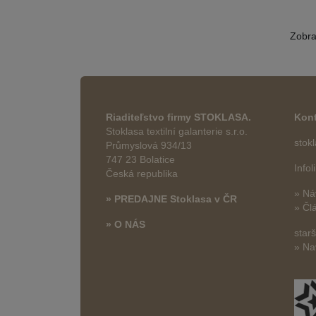
Zobr
Riaditeľstvo firmy STOKLASA.
Kont
Stoklasa textilní galanterie s.r.o.
stok
Průmyslová 934/13
747 23 Bolatice
Info
Česká republika
» Ná
» PREDAJNE Stoklasa v ČR
» Čl
» O NÁS
star
» Na