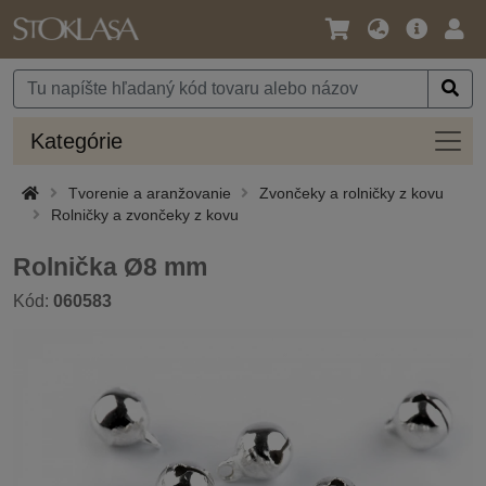
Jazyk
Hlavná
Prih
/
ponuka
Mena
Kateg
Kategórie
Tvorenie a aranžovanie
Zvončeky a rolničky z kovu
Rolničky a zvončeky z kovu
Rolnička Ø8 mm
Kód:
060583