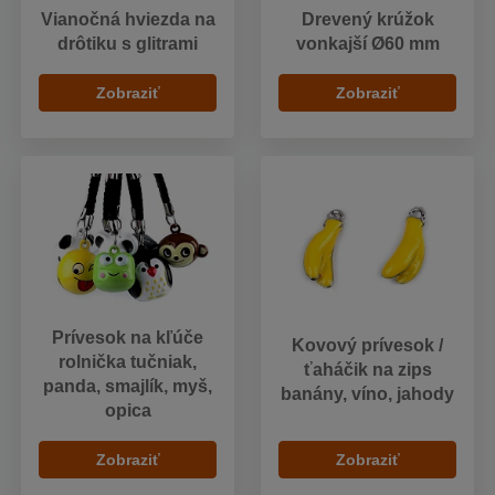
Vianočná hviezda na
Drevený krúžok
drôtiku s glitrami
vonkajší Ø60 mm
Zobraziť
Zobraziť
Prívesok na kľúče
Kovový prívesok /
rolnička tučniak,
ťaháčik na zips
panda, smajlík, myš,
banány, víno, jahody
opica
Zobraziť
Zobraziť