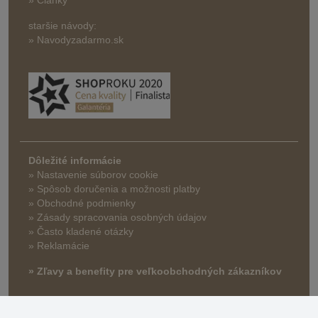
staršie návody:
» Navodyzadarmo.sk
Dôležité informácie
» Nastavenie súborov cookie
»
Spôsob doručenia a možnosti platby
» Obchodné podmienky
» Zásady spracovania osobných údajov
» Často kladené otázky
» Reklamácie
» Zľavy a benefity pre veľkoobchodných zákazníkov