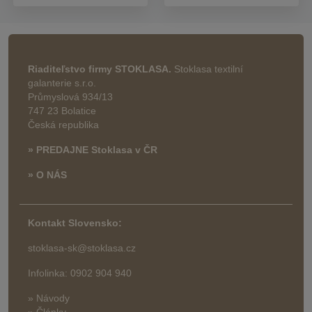
Riaditeľstvo firmy STOKLASA.
Stoklasa textilní
galanterie s.r.o.
Průmyslová 934/13
747 23 Bolatice
Česká republika
» PREDAJNE Stoklasa v ČR
» O NÁS
Kontakt Slovensko:
stoklasa-sk@stoklasa.cz
Infolinka: 0902 904 940
» Návody
» Články