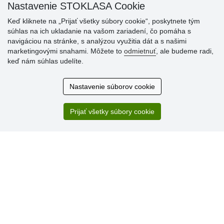
Nastavenie STOKLASA Cookie
Keď kliknete na „Prijať všetky súbory cookie“, poskytnete tým
súhlas na ich ukladanie na vašom zariadení, čo pomáha s
navigáciou na stránke, s analýzou využitia dát a s našimi
marketingovými snahami. Môžete to
odmietnuť
, ale budeme radi,
Hodnotenia
keď nám súhlas udelíte.
zákazníkov
Nastavenie súborov cookie
2.8.2026
Ústretovosť, pohotovosť. Som spokojná.
Prijať všetky súbory cookie
13.7.2026
Veľká spokojnosť. Volal mi odtiaľ veľmi milý pán, že
zásielka sa nezmestí do boxu, tak sme to dali na poštu....
» Aktuálne 6948 recenzií
* Recenzie neoverujeme