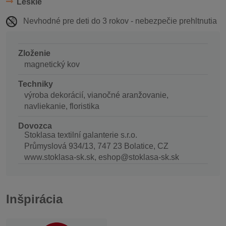
Lesklé
Nevhodné pre deti do 3 rokov - nebezpečie prehltnutia
Zloženie
magnetický kov
Techniky
výroba dekorácií, vianočné aranžovanie,
navliekanie, floristika
Dovozca
Stoklasa textilní galanterie s.r.o.
Průmyslová 934/13, 747 23 Bolatice, CZ
www.stoklasa-sk.sk, eshop@stoklasa-sk.sk
Inšpirácia