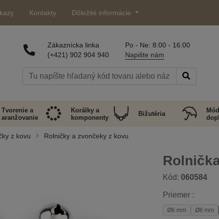
kazy
Kontakty
Dôležité informácie
Zákaznícka linka
Po - Ne: 8:00 - 16:00
(+421) 902 904 940
Napište nám
Tvorenie a
Korálky a
Mód
Bižutéria
aranžovanie
komponenty
dop
čky z kovu
Rolničky a zvončeky z kovu
Rolničk
Kód:
060584
Priemer :
Ø6 mm
Ø8 mm