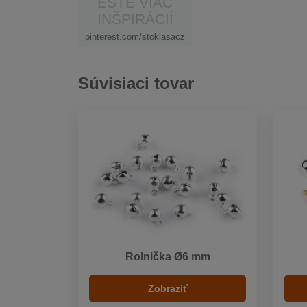
EŠTE VIAC
INŠPIRÁCIÍ
pinterest.com/stoklasacz
Súvisiaci tovar
Rolnička Ø6 mm
Zobraziť