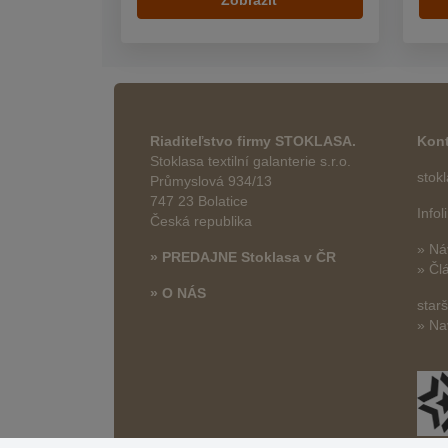
Zobraziť
Riaditeľstvo firmy STOKLASA.
Kont
Stoklasa textilní galanterie s.r.o.
stok
Průmyslová 934/13
747 23 Bolatice
Info
Česká republika
» Ná
» PREDAJNE Stoklasa v ČR
» Čl
» O NÁS
star
» Na