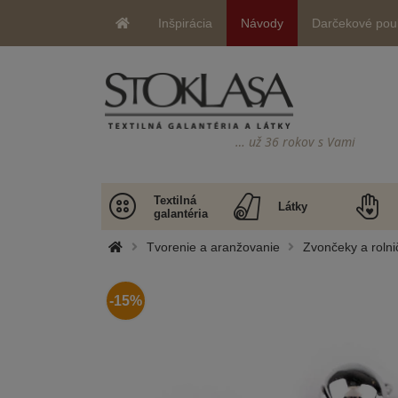
Inšpirácia
Návody
Darčekové pou
… už 36 rokov s Vami
Textilná
Látky
galantéria
Tvorenie a aranžovanie
Zvončeky a rolni
-15%