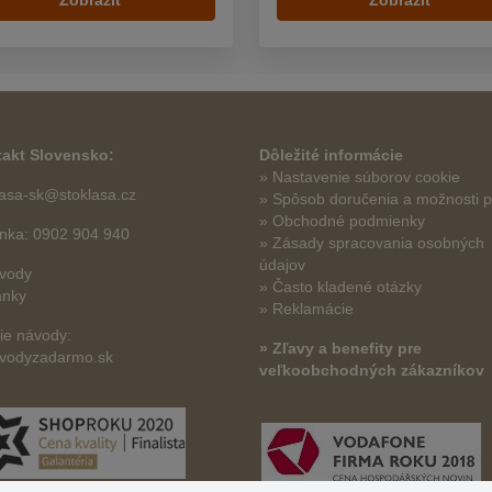
Zobraziť
Zobraziť
akt Slovensko:
Dôležité informácie
» Nastavenie súborov cookie
lasa-sk@stoklasa.cz
»
Spôsob doručenia a možnosti p
» Obchodné podmienky
linka: 0902 904 940
» Zásady spracovania osobných
údajov
vody
» Často kladené otázky
ánky
» Reklamácie
šie návody:
» Zľavy a benefity pre
vodyzadarmo.sk
veľkoobchodných zákazníkov