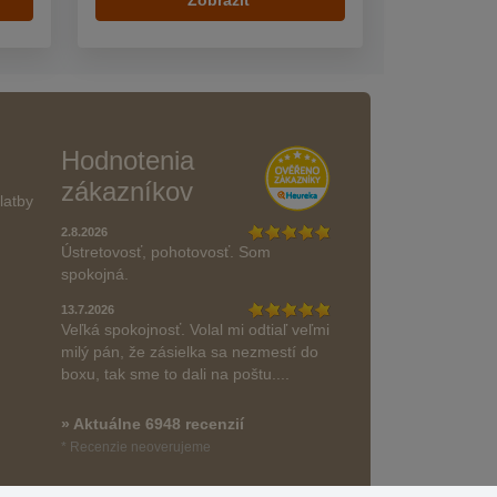
Zobraziť
Hodnotenia
zákazníkov
latby
2.8.2026
Ústretovosť, pohotovosť. Som
spokojná.
13.7.2026
Veľká spokojnosť. Volal mi odtiaľ veľmi
milý pán, že zásielka sa nezmestí do
boxu, tak sme to dali na poštu....
» Aktuálne 6948 recenzií
* Recenzie neoverujeme