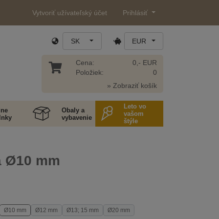
Vytvoriť užívateľský účet
Prihlásiť
SK
EUR
Cena:
0,- EUR
Položiek:
0
» Zobraziť košík
Leto vo
ne
Obaly a
vašom
lnky
vybavenie
štýle
a Ø10 mm
Ø10 mm
Ø12 mm
Ø13; 15 mm
Ø20 mm