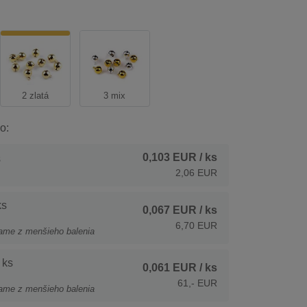
2 zlatá
3 mix
o:
0,103 EUR
/ ks
s
2,06 EUR
ks
0,067 EUR
/ ks
6,70 EUR
ame z menšieho balenia
 ks
0,061 EUR
/ ks
61,- EUR
ame z menšieho balenia