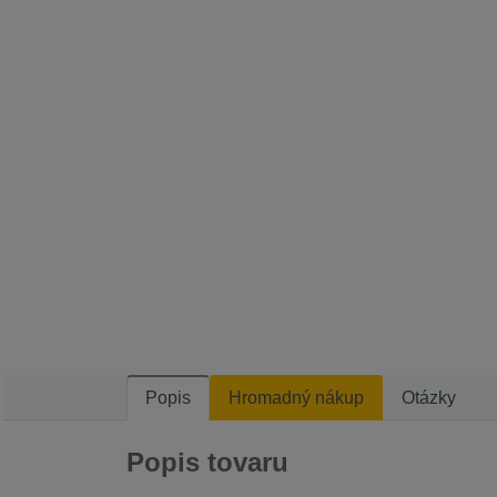
Popis
Hromadný nákup
Otázky
Popis tovaru