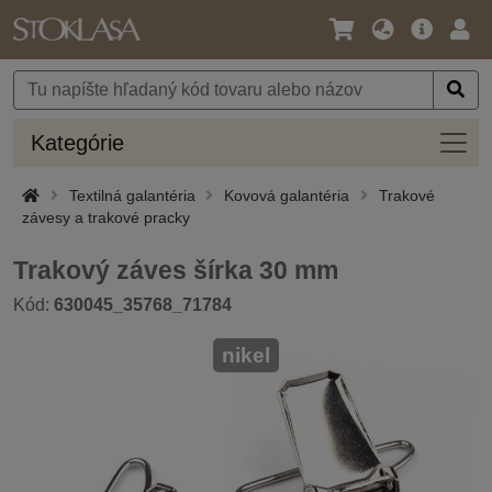
Jazyk
Hlavná
Prih
/
ponuka
Mena
Kateg
Kategórie
Textilná galantéria
Kovová galantéria
Trakové
závesy a trakové pracky
Trakový záves šírka 30 mm
Kód:
630045_35768_71784
nikel