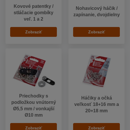
Kovové patentky /
Nohavicový háčik /
stláčacie gombíky
zapínanie, dvojdielny
veľ. 1 a 2
Zobraziť
Zobraziť
Priechodky s
Háčiky a očká
podložkou vnútorný
veľkosť 18+16 mm a
Ø5,5 mm / vonkajší
20+18 mm
Ø10 mm
Zobraziť
Zobraziť