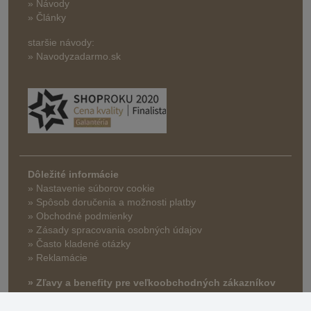
» Návody
» Články
staršie návody:
» Navodyzadarmo.sk
Dôležité informácie
» Nastavenie súborov cookie
»
Spôsob doručenia a možnosti platby
» Obchodné podmienky
» Zásady spracovania osobných údajov
» Často kladené otázky
» Reklamácie
» Zľavy a benefity pre veľkoobchodných zákazníkov