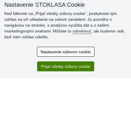
Nastavenie STOKLASA Cookie
Keď kliknete na „Prijať všetky súbory cookie“, poskytnete tým
súhlas na ich ukladanie na vašom zariadení, čo pomáha s
navigáciou na stránke, s analýzou využitia dát a s našimi
marketingovými snahami. Môžete to
odmietnuť
, ale budeme radi,
keď nám súhlas udelíte.
Hodnotenia
zákazníkov
Nastavenie súborov cookie
2.8.2026
Ústretovosť, pohotovosť. Som spokojná.
Prijať všetky súbory cookie
13.7.2026
Veľká spokojnosť. Volal mi odtiaľ veľmi milý pán, že
zásielka sa nezmestí do boxu, tak sme to dali na poštu....
» Aktuálne 6948 recenzií
* Recenzie neoverujeme