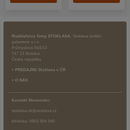
Riaditeľstvo firmy STOKLASA.
Stoklasa textilní
galanterie s.r.o.
Průmyslová 934/13
747 23 Bolatice
Česká republika
» PREDAJNE Stoklasa v ČR
» O NÁS
Kontakt Slovensko:
stoklasa-sk@stoklasa.cz
Infolinka: 0902 904 940