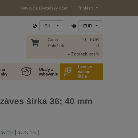
Vytvoriť užívateľský účet
Prihlásiť
SK
EUR
Cena:
0,- EUR
Položiek:
0
» Zobraziť košík
Leto vo
ne
Obaly a
vašom
lnky
vybavenie
štýle
záves šírka 36; 40 mm
30 mm
36; 40 mm