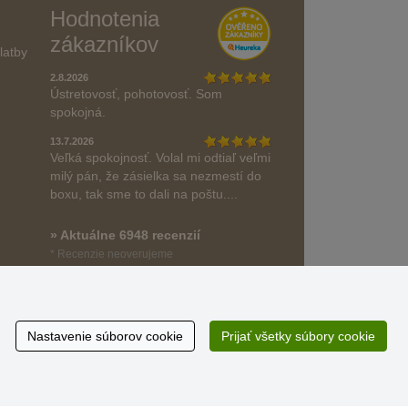
Hodnotenia
zákazníkov
latby
2.8.2026
Ústretovosť, pohotovosť. Som
spokojná.
13.7.2026
Veľká spokojnosť. Volal mi odtiaľ veľmi
milý pán, že zásielka sa nezmestí do
boxu, tak sme to dali na poštu....
» Aktuálne 6948 recenzií
* Recenzie neoverujeme
Nastavenie súborov cookie
Prijať všetky súbory cookie