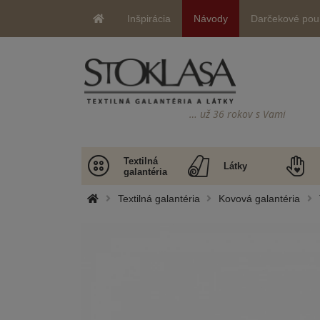
Inšpirácia
Návody
Darčekové pou
… už 36 rokov s Vami
Textilná
Látky
galantéria
Textilná galantéria
Kovová galantéria