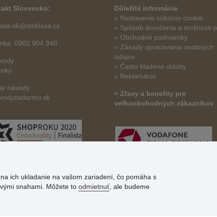
akt Slovensko:
Dôležité informácie
» Nastavenie súborov cookie
lasa-sk@stoklasa.cz
»
Spôsob doručenia a možnosti p
» Obchodné podmienky
linka: 0902 904 940
» Zásady spracovania osobných
údajov
vody
» Často kladené otázky
ánky
» Reklamácie
šie návody:
» Zľavy a benefity pre
vodyzadarmo.sk
veľkoobchodných zákazníkov
s na ich ukladanie na vašom zariadení, čo pomáha s
govými snahami. Môžete to
odmietnuť
, ale budeme