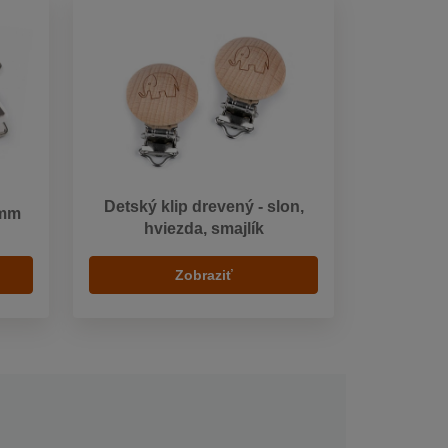
Detský klip drevený - slon,
 mm
hviezda, smajlík
Zobraziť