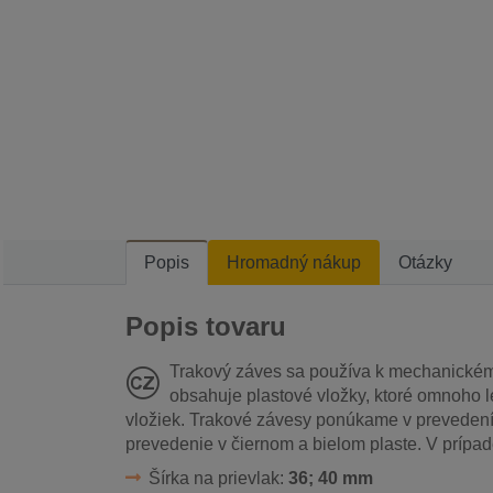
Popis
Hromadný nákup
Otázky
Popis tovaru
Trakový záves sa používa k mechanickému
obsahuje plastové vložky, ktoré omnoho l
vložiek. Trakové závesy ponúkame v prevedení 
prevedenie v čiernom a bielom plaste. V prípa
Šírka na prievlak:
36; 40 mm