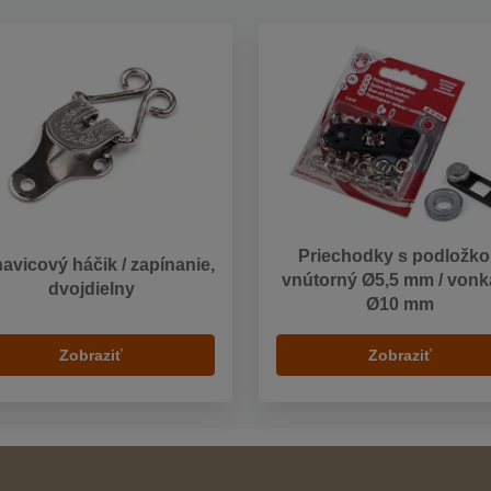
Priechodky s podložk
avicový háčik / zapínanie,
vnútorný Ø5,5 mm / vonk
dvojdielny
Ø10 mm
Zobraziť
Zobraziť