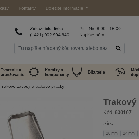
kazy
Kontakty
Dôležité informácie
Zákaznícka linka
Po - Ne: 8:00 - 16:00
(+421) 902 904 940
Napište nám
Tvorenie a
Korálky a
Mód
Bižutéria
aranžovanie
komponenty
dop
Trakové závesy a trakové pracky
Trakový 
Kód:
630107
Šírka :
20 mm
24 mm