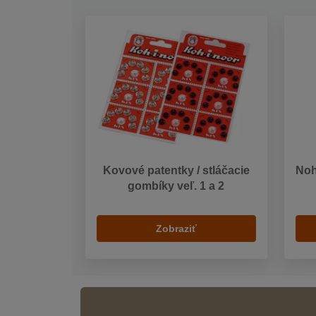
Kovové patentky / stláčacie
Noh
gombíky veľ. 1 a 2
Zobraziť