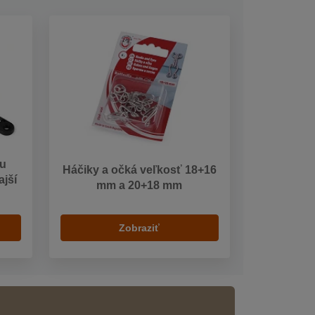
ou
Háčiky a očká veľkosť 18+16
ajší
mm a 20+18 mm
Zobraziť