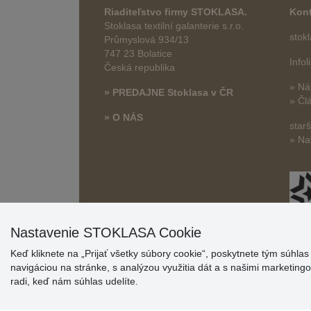
Riaditeľstvo firmy STOKLASA.
Kont
Stoklasa textilní galanterie s.r.o.
stok
Průmyslová 934/13
747 23 Bolatice
Info
Česká republika
» Ná
» PREDAJNE Stoklasa v ČR
» Čl
» O NÁS
star
» Na
Nastavenie STOKLASA Cookie
Keď kliknete na „Prijať všetky súbory cookie“, poskytnete tým súhla
navigáciou na stránke, s analýzou využitia dát a s našimi marketin
radi, keď nám súhlas udelíte.