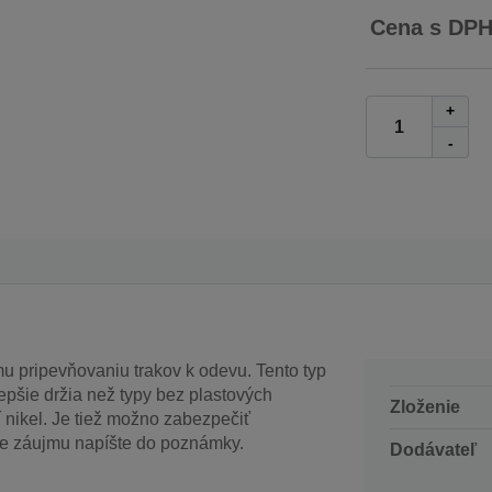
Cena s DP
+
-
 pripevňovaniu trakov k odevu. Tento typ
epšie držia než typy bez plastových
Zloženie
nikel. Je tiež možno zabezpečiť
de záujmu napíšte do poznámky.
Dodávateľ