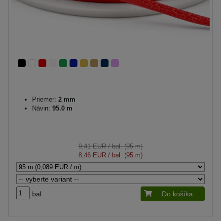
Priemer:
2 mm
Návin:
95.0 m
9,41 EUR
/ bal. (95 m)
8,46 EUR
/ bal. (95 m)
bal.
Do košíka