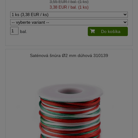
3,55 EUR
/ bal. (1 ks)
3,38 EUR
/ bal. (1 ks)
bal.
Do košíka
Saténová šnúra Ø2 mm dúhová 310139