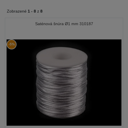
Zobrazené
1 -
8
z
8
Saténová šnúra Ø1 mm 310187
-5%