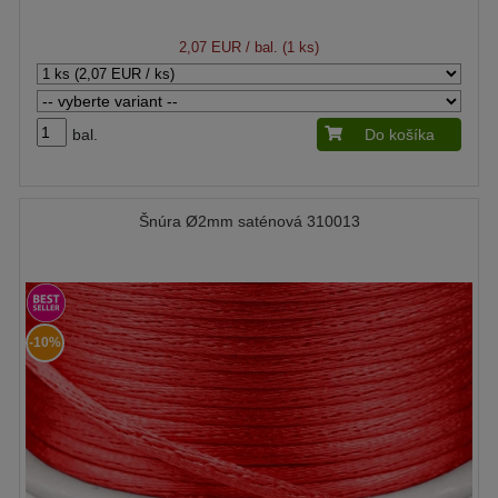
2,07 EUR
/ bal. (1 ks)
bal.
Do košíka
Šnúra Ø2mm saténová 310013
-10%