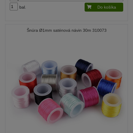
bal.
Do košíka
Šnúra Ø1mm saténová návin 30m 310073