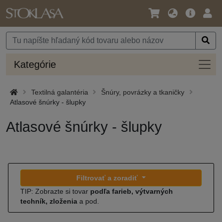
Jazyk
Hlavná
Prih
/
ponuka
Mena
Kateg
Kategórie
Textilná galantéria
Šnúry, povrázky a tkaničky
Atlasové šnúrky - šlupky
Atlasové šnúrky - šlupky
Filtrovať a zoradiť
TIP: Zobrazte si tovar
podľa farieb, výtvarných
techník, zloženia
a pod.