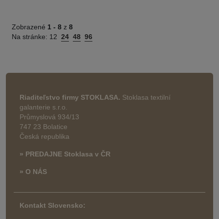
Zobrazené
1 -
8
z
8
Na stránke:
12
24
48
96
Riaditeľstvo firmy STOKLASA.
Stoklasa textilní
galanterie s.r.o.
Průmyslová 934/13
747 23 Bolatice
Česká republika
» PREDAJNE Stoklasa v ČR
» O NÁS
Kontakt Slovensko: