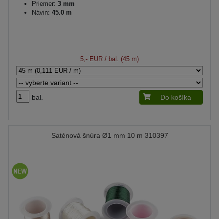
Priemer:
3 mm
Návin:
45.0 m
5,- EUR
/ bal. (45 m)
bal.
Do košíka
Saténová šnúra Ø1 mm 10 m 310397