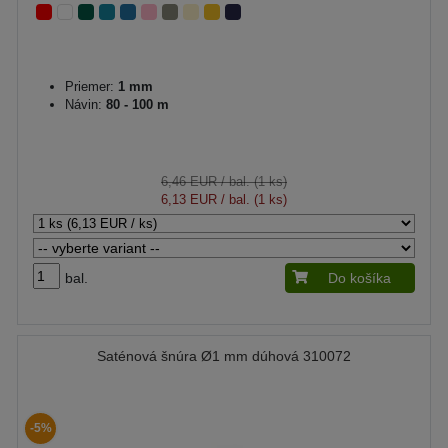
Priemer:
1 mm
Návin:
80 - 100 m
6,46 EUR
/ bal. (1 ks)
6,13 EUR
/ bal. (1 ks)
bal.
Do košíka
Saténová šnúra Ø1 mm dúhová 310072
-5%