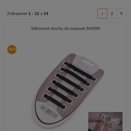
Zobrazené
1 -
12
z
14
1
2
Silikónové šnúrky do topánok 840999
-35%