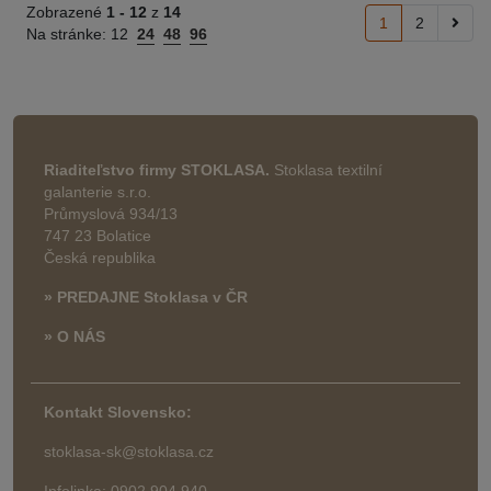
Zobrazené
1 -
12
z
14
1
2
Na stránke:
12
24
48
96
Riaditeľstvo firmy STOKLASA.
Stoklasa textilní
galanterie s.r.o.
Průmyslová 934/13
747 23 Bolatice
Česká republika
» PREDAJNE Stoklasa v ČR
» O NÁS
Kontakt Slovensko:
stoklasa-sk@stoklasa.cz