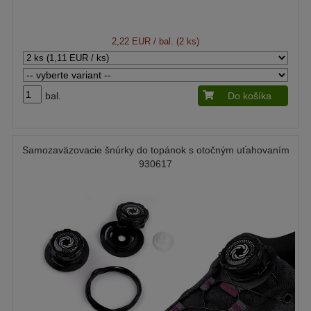
2,22 EUR
/ bal. (2 ks)
bal.
Do košíka
Samozaväzovacie šnúrky do topánok s otočným uťahovaním
930617