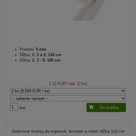
Priemer:
5 mm
Dĺžka:
č. 1 a 2: 130 cm
Dĺžka:
č. 3 - 5: 100 cm
1,12 EUR
/ bal. (2 ks)
bal.
Do košíka
Saténové šnúrky do topánok, tenisiek a mikin dĺžka 110 cm