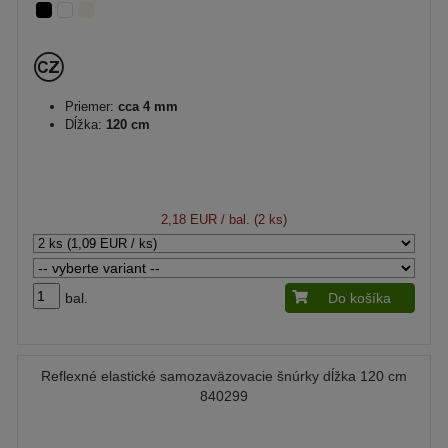
Priemer:
cca 4 mm
Dĺžka:
120 cm
2,18 EUR
/ bal. (2 ks)
bal.
Do košíka
Reflexné elastické samozaväzovacie šnúrky dĺžka 120 cm
840299