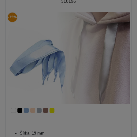
310196
-35%
Šírka:
19 mm