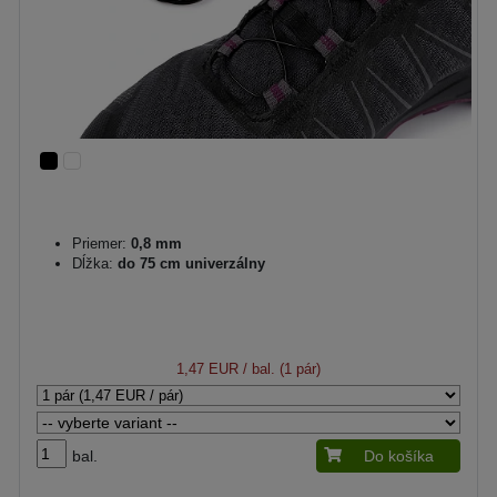
Priemer:
0,8 mm
Dĺžka:
do 75 cm univerzálny
1,47 EUR
/ bal. (1 pár)
bal.
Do košíka