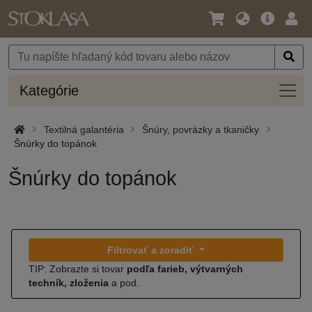
Jazyk
Hlavná
Prih
/
ponuka
Mena
Kateg
Kategórie
Textilná galantéria
Šnúry, povrázky a tkaničky
Šnúrky do topánok
Šnúrky do topánok
Filtrovať a zoradiť
TIP: Zobrazte si tovar
podľa farieb, výtvarných
techník, zloženia
a pod.