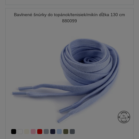
Bavlnené šnúrky do topánok/tenisiek/mikín dĺžka 130 cm
880099