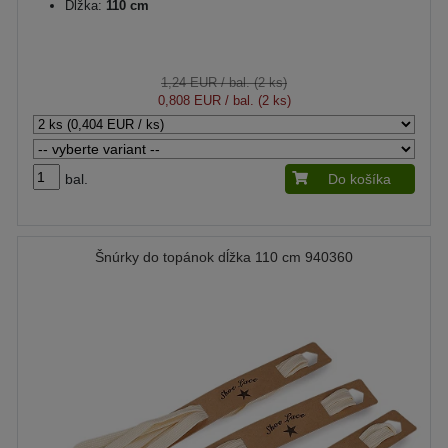
Dĺžka:
110 cm
1,24 EUR
/ bal. (2 ks)
0,808 EUR
/ bal. (2 ks)
bal.
Do košíka
Šnúrky do topánok dĺžka 110 cm 940360