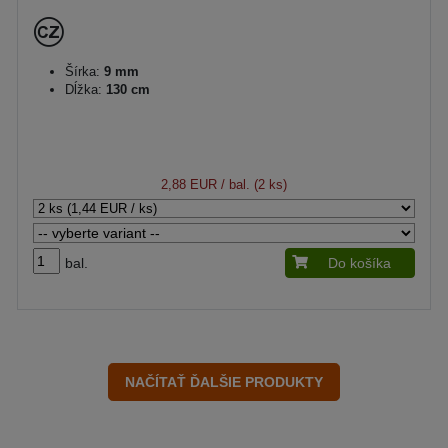
Šírka:
9 mm
Dĺžka:
130 cm
2,88 EUR
/ bal. (2 ks)
bal.
Do košíka