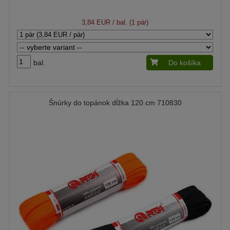
3,84 EUR
/ bal. (1 pár)
bal.
Do košíka
Šnúrky do topánok dĺžka 120 cm 710830