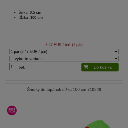
Šírka:
0,5 cm
Dĺžka:
100 cm
3,47 EUR
/ bal. (1 pár)
bal.
Do košíka
Šnúrky do topánok dĺžka 100 cm 710829