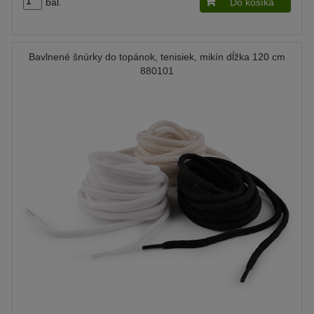
bal.
Do košíka
Bavlnené šnúrky do topánok, tenisiek, mikín dĺžka 120 cm
880101