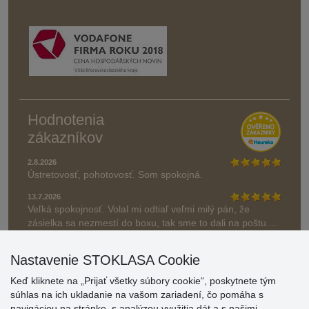
Hodnotenia
zákazníkov
2.8.2026
Ústretovosť, pohotovosť. Som spokojná.
13.7.2026
Veľká spokojnosť. Volal mi odtiaľ veľmi milý pán, že
zásielka sa nezmestí do boxu, tak sme to dali na poštu....
» Aktuálne 6948 recenzií
Nastavenie STOKLASA Cookie
* Recenzie neoverujeme
Keď kliknete na „Prijať všetky súbory cookie“, poskytnete tým
súhlas na ich ukladanie na vašom zariadení, čo pomáha s
navigáciou na stránke, s analýzou využitia dát a s našimi