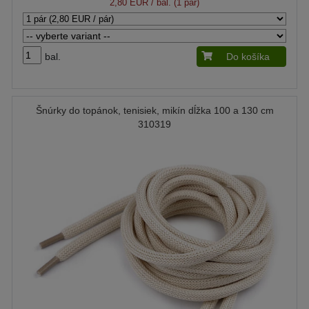
2,80 EUR
/ bal. (1 pár)
bal.
Do košíka
Šnúrky do topánok, tenisiek, mikín dĺžka 100 a 130 cm
310319