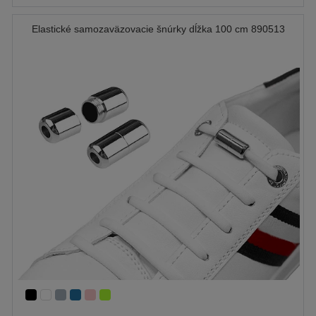
Elastické samozaväzovacie šnúrky dĺžka 100 cm 890513