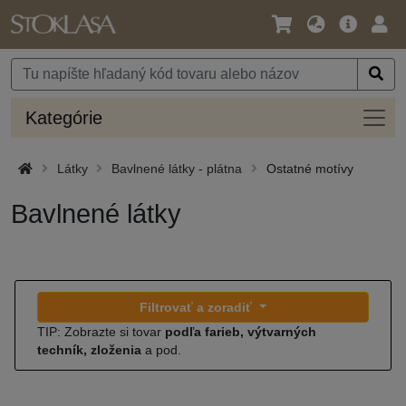
Jazyk
Hlavná
Prih
/
ponuka
Mena
Kateg
Kategórie
Látky
Bavlnené látky - plátna
Ostatné motívy
Bavlnené látky
Filtrovať a zoradiť
TIP: Zobrazte si tovar
podľa farieb, výtvarných
techník, zloženia
a pod.