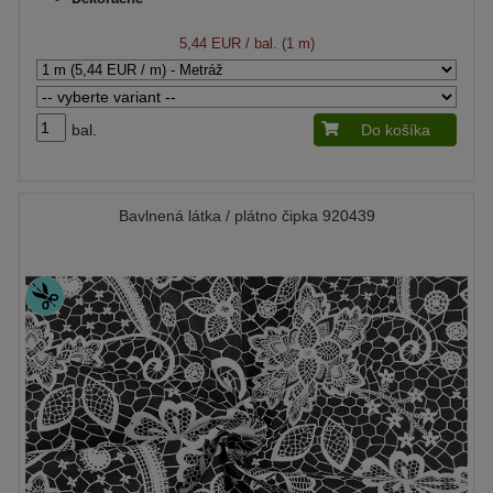
5,44 EUR
/ bal. (1 m)
bal.
Do košíka
Bavlnená látka / plátno čipka 920439