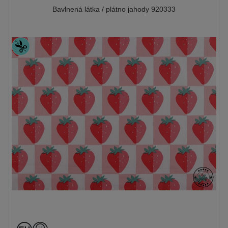
Bavlnená látka / plátno jahody 920333