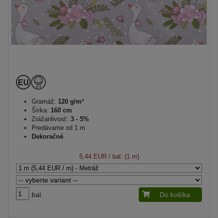
Gramáž:
120 g/m²
Šírka:
160 cm
Zrážanlivosť:
3 - 5%
Predávame od 1 m
Dekoračné
5,44 EUR
/ bal. (1 m)
bal.
Do košíka