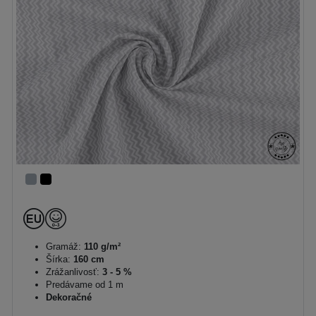
Gramáž:
110 g/m²
Šírka:
160 cm
Zrážanlivosť:
3 - 5 %
Predávame od 1 m
Dekoračné