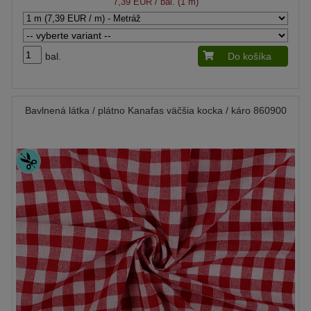
7,39 EUR
/ bal. (1 m)
bal.
Do košíka
Bavlnená látka / plátno Kanafas väčšia kocka / káro 860900