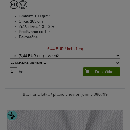
Gramáž:
100 g/m²
Šírka:
165 cm
Zrážanlivosť:
3 - 5 %
Predávame od 1 m
Dekoračné
5,44 EUR
/ bal. (1 m)
bal.
Do košíka
Bavlnená látka / plátno chevron jemný 380799