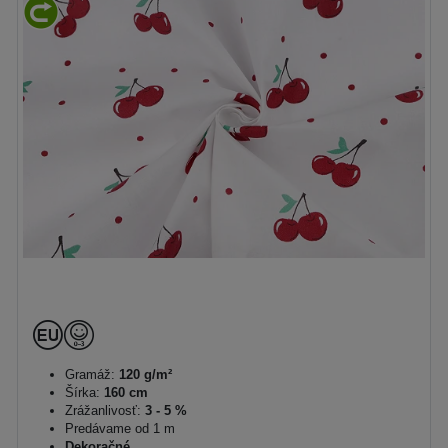
Gramáž:
120 g/m²
Šírka:
160 cm
Zrážanlivosť:
3 - 5 %
Predávame od 1 m
Dekoračné