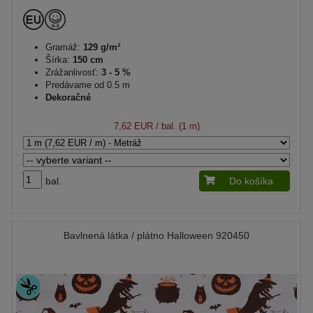
Gramáž:
129 g/m²
Šírka:
150 cm
Zrážanlivosť:
3 - 5 %
Predávame od 0.5 m
Dekoračné
7,62 EUR
/ bal. (1 m)
bal.
Do košíka
Bavlnená látka / plátno Halloween 920450