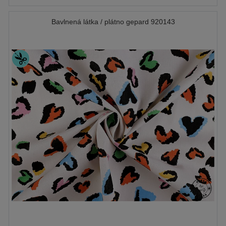
Bavlnená látka / plátno gepard 920143