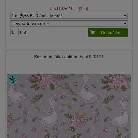
5,63 EUR
/ bal. (1 m)
bal.
Do košíka
Bavlnená látka / plátno husi 920171