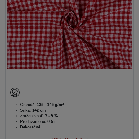
Gramáž:
135 - 145 g/m²
Šírka:
142 cm
Zrážanlivosť:
3 - 5 %
Predávame od 0.5 m
Dekoračné