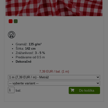
Gramáž:
135 g/m²
Šírka:
142 cm
Zrážanlivosť:
3 - 5 %
Predávame od 0.5 m
Dekoračné
7,39 EUR
/ bal. (1 m)
bal.
Do košíka