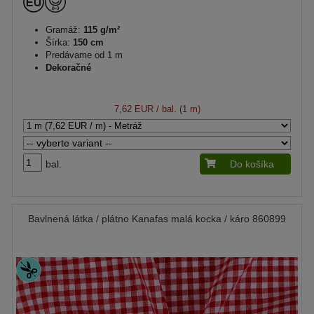
Gramáž:
115 g/m²
Šírka:
150 cm
Predávame od 1 m
Dekoračné
7,62 EUR
/ bal. (1 m)
bal.
Do košíka
Bavlnená látka / plátno Kanafas malá kocka / káro 860899