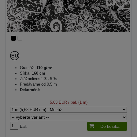
Gramáž:
110 g/m²
Šírka:
160 cm
Zrážanlivosť:
3 - 5 %
Predávame od 0.5 m
Dekoračné
5,63 EUR
/ bal. (1 m)
bal.
Do košíka