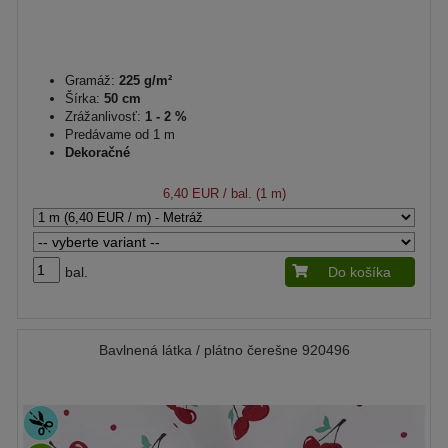
Gramáž:
225 g/m²
Šírka:
50 cm
Zrážanlivosť:
1 - 2 %
Predávame od 1 m
Dekoračné
6,40 EUR
/ bal. (1 m)
bal.
Do košíka
Bavlnená látka / plátno čerešne 920496