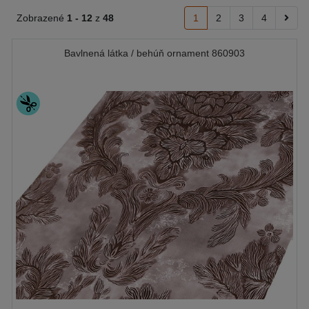
Zobrazené
1 -
12
z
48
1
2
3
4
Bavlnená látka / behúň ornament 860903