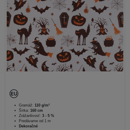
Gramáž:
110 g/m²
Šírka:
160 cm
Zrážanlivosť:
3 - 5 %
Predávame od 1 m
Dekoračné