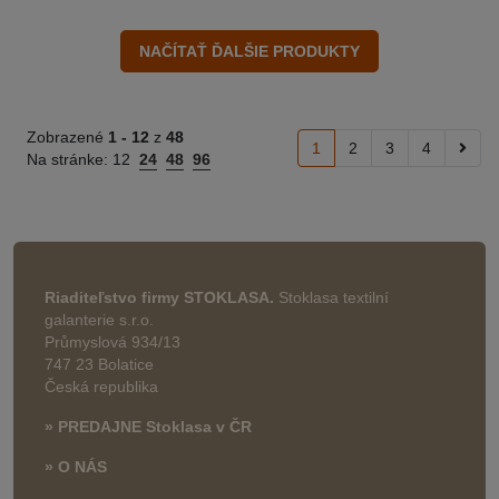
Zobrazené
1 -
12
z
48
1
2
3
4
Na stránke:
12
24
48
96
Riaditeľstvo firmy STOKLASA.
Stoklasa textilní
galanterie s.r.o.
Průmyslová 934/13
747 23 Bolatice
Česká republika
» PREDAJNE Stoklasa v ČR
» O NÁS