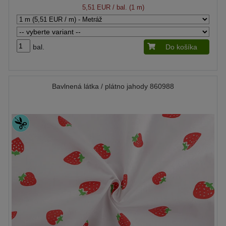
5,51 EUR
/ bal. (1 m)
bal.
Do košíka
Bavlnená látka / plátno jahody 860988