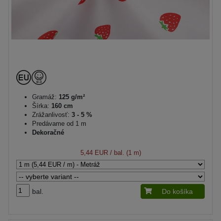
Gramáž:
125 g/m²
Šírka:
160 cm
Zrážanlivosť:
3 - 5 %
Predávame od 1 m
Dekoračné
5,44 EUR
/ bal. (1 m)
bal.
Do košíka