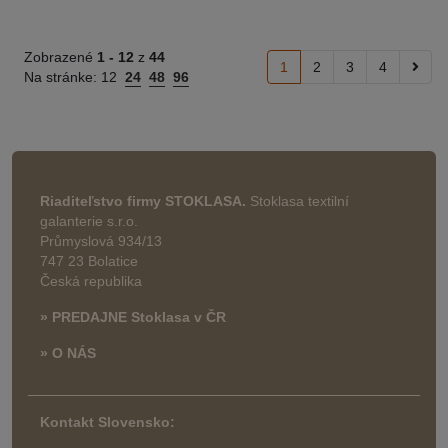
Zobrazené
1 -
12
z
44
1
2
3
4
Na stránke:
12
24
48
96
Riaditeľstvo firmy STOKLASA.
Stoklasa textilní
galanterie s.r.o.
Průmyslová 934/13
747 23 Bolatice
Česká republika
» PREDAJNE Stoklasa v ČR
» O NÁS
Kontakt Slovensko: