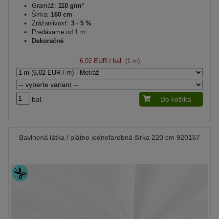
Gramáž:
110 g/m²
Šírka:
160 cm
Zrážanlivosť:
3 - 5 %
Predávame od 1 m
Dekoračné
6,02 EUR
/ bal. (1 m)
bal.
Do košíka
Bavlnená látka / plátno jednofarebná šírka 220 cm 920157