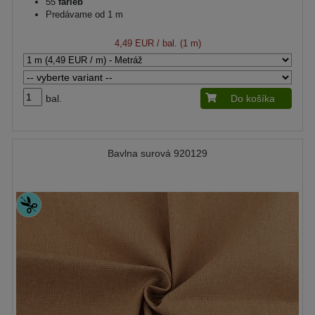
55
farieb
Predávame od 1 m
4,49 EUR
/ bal. (1 m)
bal.
Do košíka
Bavlna surová 920129