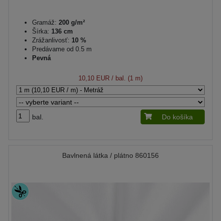
Gramáž:
200 g/m²
Šírka:
136 cm
Zrážanlivosť:
10 %
Predávame od 0.5 m
Pevná
10,10 EUR
/ bal. (1 m)
bal.
Do košíka
Bavlnená látka / plátno 860156