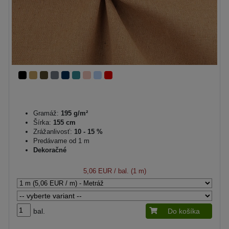
Gramáž:
195 g/m²
Šírka:
155 cm
Zrážanlivosť:
10 - 15 %
Predávame od 1 m
Dekoračné
5,06 EUR
/ bal. (1 m)
bal.
Do košíka