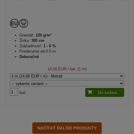
Gramáž:
120 g/m²
Šírka:
300 cm
Zrážanlivosť:
1 - 6 %
Predávame od 0.5 m
Dekoračné
14,66 EUR
/ bal. (1 m)
bal.
Do košíka