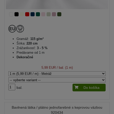
Gramáž:
115 g/m²
Šírka:
220 cm
Zrážanlivosť:
3 - 5 %
Predávame od 1 m
Dekoračné
5,99 EUR
/ bal. (1 m)
bal.
Do košíka
Bavlnená látka / plátno jednofarebné s keprovou väzbou
920434