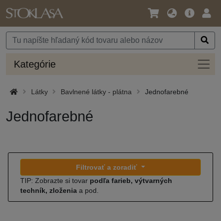
Jazyk
Hlavná
Prih
/
ponuka
Mena
Kateg
Kategórie
Látky
Bavlnené látky - plátna
Jednofarebné
Jednofarebné
Filtrovať a zoradiť
TIP: Zobrazte si tovar
podľa farieb, výtvarných
techník, zloženia
a pod.