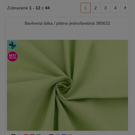
Zobrazené
1 -
12
z
44
1
2
3
4
Bavlnená látka / plátno jednofarebná 380632