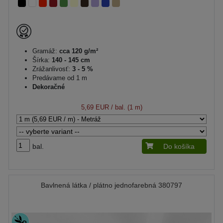
Gramáž:
cca 120 g/m²
Šírka:
140 - 145 cm
Zrážanlivosť:
3 - 5 %
Predávame od 1 m
Dekoračné
5,69 EUR
/ bal. (1 m)
bal.
Do košíka
Bavlnená látka / plátno jednofarebná 380797