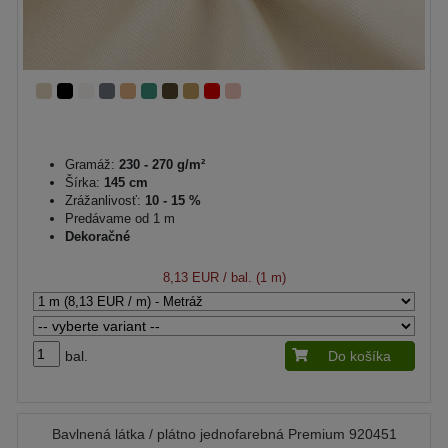
Gramáž:
230 - 270 g/m²
Šírka:
145 cm
Zrážanlivosť:
10 - 15 %
Predávame od 1 m
Dekoračné
8,13 EUR
/ bal. (1 m)
bal.
Do košíka
Bavlnená látka / plátno jednofarebná Premium 920451