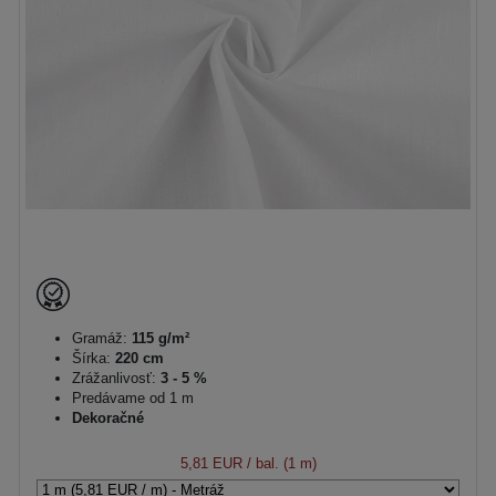
Gramáž:
115 g/m²
Šírka:
220 cm
Zrážanlivosť:
3 - 5 %
Predávame od 1 m
Dekoračné
5,81 EUR
/ bal. (1 m)