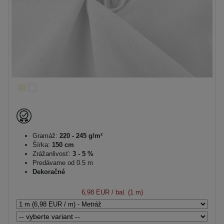
Gramáž:
220 - 245 g/m²
Šírka:
150 cm
Zrážanlivosť:
3 - 5 %
Predávame od 0.5 m
Dekoračné
6,98 EUR
/ bal. (1 m)