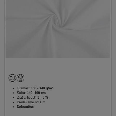
Gramáž:
130 - 140 g/m²
Šírka:
140; 160 cm
Zrážanlivosť:
3 - 5 %
Predávame od 1 m
Dekoračné