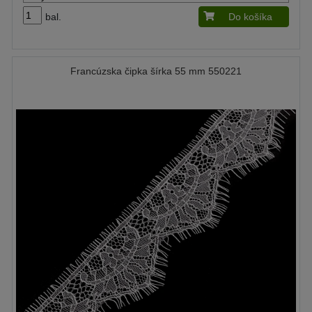
bal.
Do košíka
Francúzska čipka šírka 55 mm 550221