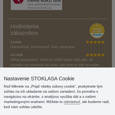
Hodnotenia
zákazníkov
2.8.2026
Ústretovosť, pohotovosť. Som spokojná.
13.7.2026
Veľká spokojnosť. Volal mi odtiaľ veľmi milý pán, že
zásielka sa nezmestí do boxu, tak sme to dali na poštu....
» Aktuálne 6948 recenzií
Nastavenie STOKLASA Cookie
* Recenzie neoverujeme
Keď kliknete na „Prijať všetky súbory cookie“, poskytnete tým
súhlas na ich ukladanie na vašom zariadení, čo pomáha s
navigáciou na stránke, s analýzou využitia dát a s našimi
marketingovými snahami. Môžete to
odmietnuť
, ale budeme radi,
keď nám súhlas udelíte.