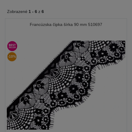
Zobrazené
1 -
6
z
6
Francúzska čipka šírka 90 mm 510697
-10%