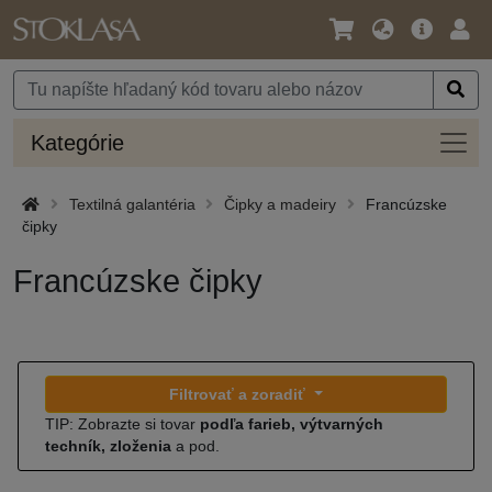
Jazyk
Hlavná
Prih
/
ponuka
Mena
Kateg
Kategórie
Textilná galantéria
Čipky a madeiry
Francúzske
čipky
Francúzske čipky
Filtrovať a zoradiť
TIP: Zobrazte si tovar
podľa farieb, výtvarných
techník, zloženia
a pod.