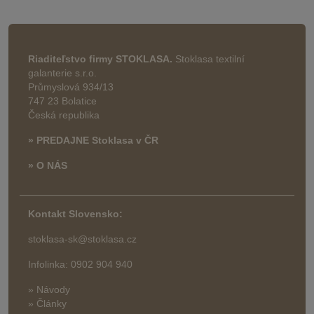
Riaditeľstvo firmy STOKLASA.
Stoklasa textilní
galanterie s.r.o.
Průmyslová 934/13
747 23 Bolatice
Česká republika
» PREDAJNE Stoklasa v ČR
» O NÁS
Kontakt Slovensko:
stoklasa-sk@stoklasa.cz
Infolinka: 0902 904 940
» Návody
» Články