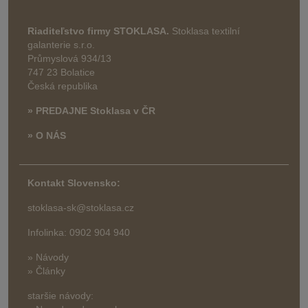
Riaditeľstvo firmy STOKLASA.
Stoklasa textilní
galanterie s.r.o.
Průmyslová 934/13
747 23 Bolatice
Česká republika
» PREDAJNE Stoklasa v ČR
» O NÁS
Kontakt Slovensko:
stoklasa-sk@stoklasa.cz
Infolinka: 0902 904 940
» Návody
» Články
staršie návody: