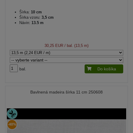
Šírka:
10 cm
Šírka vzoru:
3,5 cm
Návin:
13.5 m
30,25 EUR
/ bal. (13,5 m)
bal.
Do košíka
Bavlnená madeira šírka 11 cm 250608
-40%