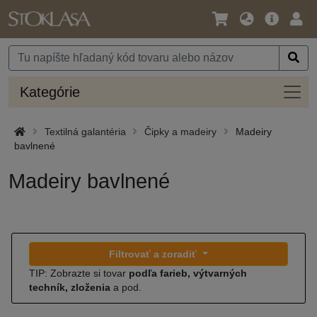
Jazyk
Hlavná
Prih
/
ponuka
Mena
Kateg
Kategórie
Textilná galantéria
Čipky a madeiry
Madeiry
bavlnené
Madeiry bavlnené
Filtrovať a zoradiť
TIP: Zobrazte si tovar
podľa farieb, výtvarných
techník, zloženia
a pod.