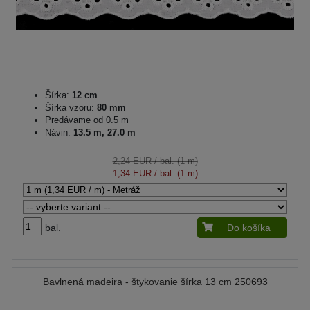
Šírka:
12 cm
Šírka vzoru:
80 mm
Predávame od 0.5 m
Návin:
13.5 m, 27.0 m
2,24 EUR
/ bal. (1 m)
1,34 EUR
/ bal. (1 m)
bal.
Do košíka
Bavlnená madeira - štykovanie šírka 13 cm 250693