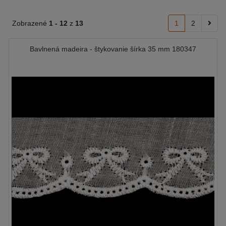
Zobrazené
1 -
12
z
13
1
2
Bavlnená madeira - štykovanie šírka 35 mm 180347