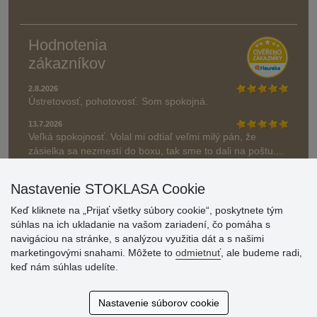
Hodnotenia
zákazníkov
2.8.2026
Ústretovosť, pohotovosť. Som spokojná.
13.7.2026
Veľká spokojnosť. Volal mi odtiaľ veľmi milý pán, že
zásielka sa nezmestí do boxu, tak sme to dali na poštu....
» Aktuálne 6948 recenzií
Nastavenie STOKLASA Cookie
* Recenzie neoverujeme
Keď kliknete na „Prijať všetky súbory cookie“, poskytnete tým
súhlas na ich ukladanie na vašom zariadení, čo pomáha s
navigáciou na stránke, s analýzou využitia dát a s našimi
marketingovými snahami. Môžete to
odmietnuť
, ale budeme radi,
keď nám súhlas udelíte.
Nastavenie súborov cookie