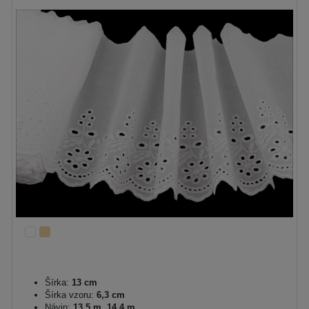
Šírka:
13 cm
Šírka vzoru:
6,3 cm
Návin:
13.5 m, 14.4 m