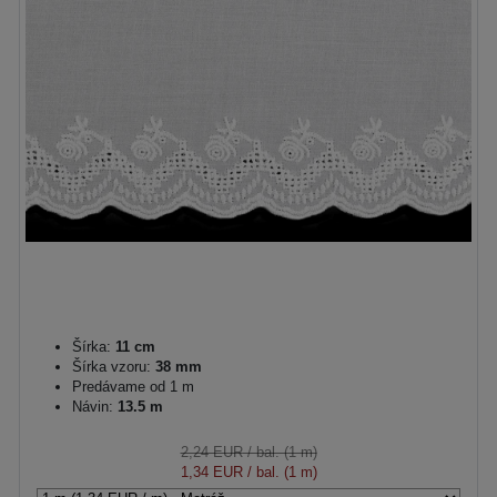
Šírka:
11 cm
Šírka vzoru:
38 mm
Predávame od 1 m
Návin:
13.5 m
2,24 EUR
/ bal. (1 m)
1,34 EUR
/ bal. (1 m)