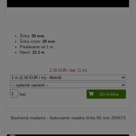
Šírka:
50 mm
Šírka vzoru:
20 mm
Predávame od 1 m
Návin:
15.3 m
2,16 EUR
/ bal. (1 m)
bal.
Do košíka
Bavlnená madeira - štykovanie vsadka šírka 65 mm 250673