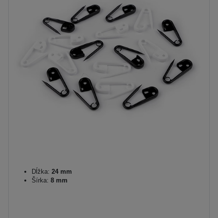
Dĺžka:
24 mm
Šírka:
8 mm