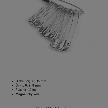
Dĺžka:
25; 30; 35 mm
Šírka:
6; 7; 8 mm
Zväzok:
12 ks
Magnetický kov