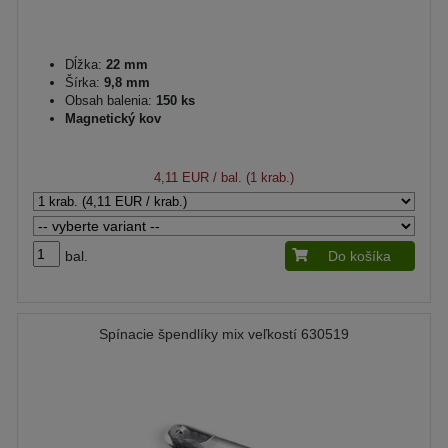
Dĺžka:
22 mm
Šírka:
9,8 mm
Obsah balenia:
150 ks
Magnetický kov
4,11 EUR
/ bal. (1 krab.)
bal.
Do košíka
Spínacie špendlíky mix veľkostí 630519