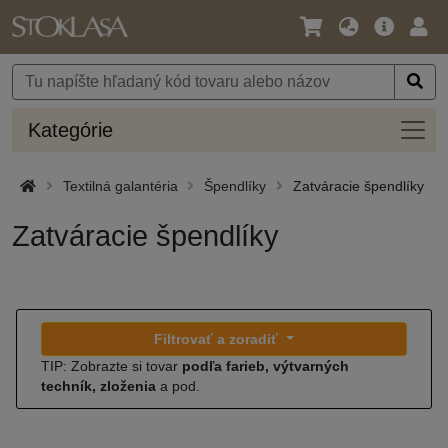
Jazyk
Hlavná
Prih
/
ponuka
Mena
Kateg
Kategórie
Textilná galantéria
Špendlíky
Zatváracie špendlíky
Zatváracie špendlíky
Filtrovať a zoradiť
TIP: Zobrazte si tovar
podľa farieb, výtvarných
techník, zloženia
a pod.