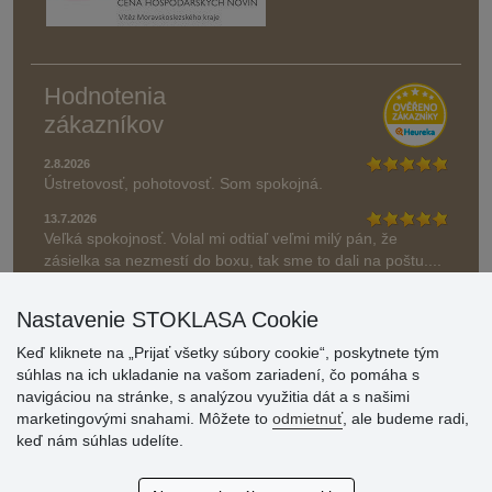
Hodnotenia
zákazníkov
2.8.2026
Ústretovosť, pohotovosť. Som spokojná.
13.7.2026
Veľká spokojnosť. Volal mi odtiaľ veľmi milý pán, že
zásielka sa nezmestí do boxu, tak sme to dali na poštu....
» Aktuálne 6948 recenzií
Nastavenie STOKLASA Cookie
* Recenzie neoverujeme
Keď kliknete na „Prijať všetky súbory cookie“, poskytnete tým
súhlas na ich ukladanie na vašom zariadení, čo pomáha s
navigáciou na stránke, s analýzou využitia dát a s našimi
marketingovými snahami. Môžete to
odmietnuť
, ale budeme radi,
keď nám súhlas udelíte.