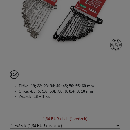
Dĺžka:
19; 22; 28; 34; 40; 45; 50; 55; 60 mm
Šírka:
4,3; 5; 5,6; 6,4; 7,6; 8; 8,4; 9; 10 mm
Zväzok:
18 + 1 ks
1,34 EUR
/ bal. (1 zväzok)