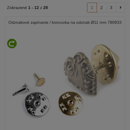
Zobrazené
1 -
12
z
28
1
2
3
Odznakové zapínanie / koncovka na odznak Ø11 mm 780833