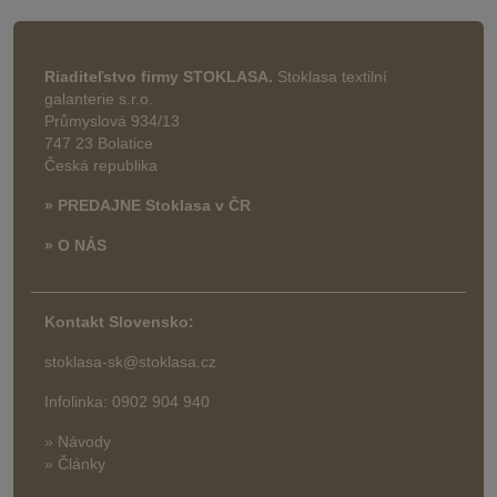
Riaditeľstvo firmy STOKLASA.
Stoklasa textilní
galanterie s.r.o.
Průmyslová 934/13
747 23 Bolatice
Česká republika
» PREDAJNE Stoklasa v ČR
» O NÁS
Kontakt Slovensko:
stoklasa-sk@stoklasa.cz
Infolinka: 0902 904 940
» Návody
» Články