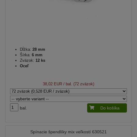
Dĺžka:
28 mm
Šírka:
6 mm
Zväzok:
12 ks
Oceľ
38,02 EUR
/ bal. (72 zväzok)
bal.
Do košíka
Spínacie špendlíky mix veľkostí 630521