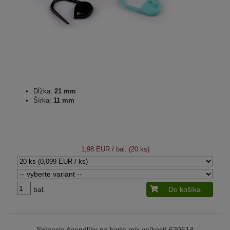
Dĺžka:
21 mm
Šírka:
11 mm
1,98 EUR
/ bal. (20 ks)
bal.
Do košíka
Spínacie špendlíky na karte mix veľkostí 630514