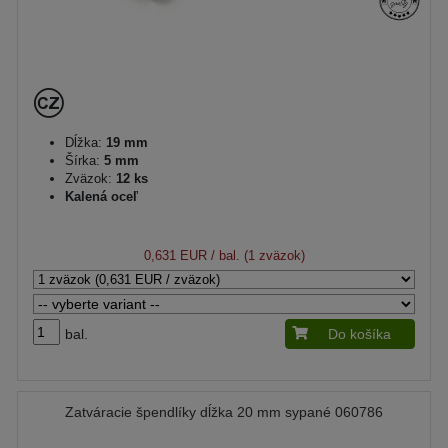
Dĺžka:
19 mm
Šírka:
5 mm
Zväzok:
12 ks
Kalená oceľ
0,631 EUR
/ bal. (1 zväzok)
bal.
Do košíka
Zatváracie špendlíky dĺžka 20 mm sypané 060786