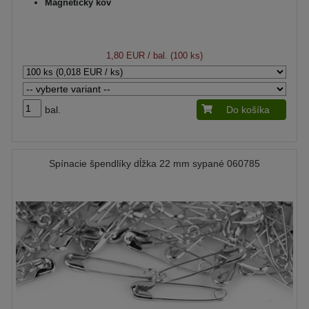
Magnetický kov
1,80 EUR
/ bal. (100 ks)
bal.
Do košíka
Spínacie špendlíky dĺžka 22 mm sypané 060785