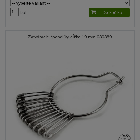
bal.
Do košíka
Zatváracie špendlíky dĺžka 19 mm 630389