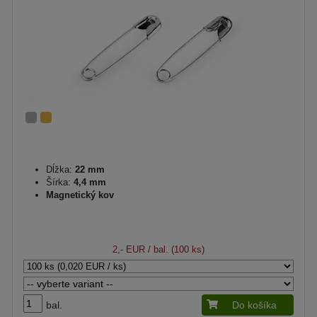
Dĺžka:
22 mm
Šírka:
4,4 mm
Magnetický kov
2,- EUR
/ bal. (100 ks)
bal.
Do košíka