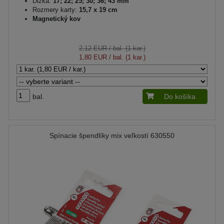
Dĺžka:
17; 22; 25; 30; 36; 43 mm
Rozmery karty:
15,7 x 19 cm
Magnetický kov
2,12 EUR
/ bal. (1 kar.)
1,80 EUR
/ bal. (1 kar.)
bal.
Do košíka
Spínacie špendlíky mix veľkostí 630550