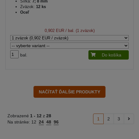
Šírka:
7; 8 mm
Zväzok:
12 ks
Oceľ
0,902 EUR
/ bal. (1 zväzok)
bal.
Do košíka
Zobrazené
1 -
12
z
28
1
2
3
Na stránke:
12
24
48
96