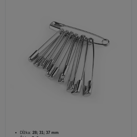
Dĺžka:
28; 31; 37 mm