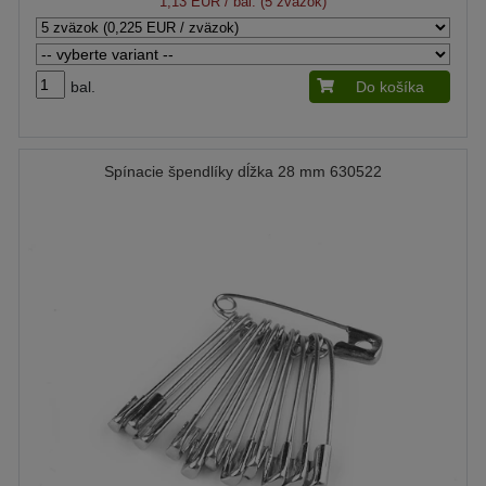
1,13 EUR
/ bal. (5 zväzok)
bal.
Do košíka
Spínacie špendlíky dĺžka 28 mm 630522