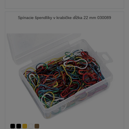
Spínacie špendlíky v krabičke dĺžka 22 mm 030089