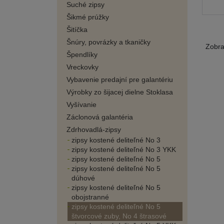
Suché zipsy
Šikmé prúžky
Šitíčka
Šnúry, povrázky a tkaničky
Zobr
Špendlíky
Vreckovky
Vybavenie predajní pre galantériu
Výrobky zo šijacej dielne Stoklasa
Vyšívanie
Záclonová galantéria
Zdrhovadlá-zipsy
zipsy kostené deliteľné No 3
zipsy kostené deliteľné No 3 YKK
zipsy kostené deliteľné No 5
zipsy kostené deliteľné No 5
dúhové
zipsy kostené deliteľné No 5
obojstranné
zipsy kostené deliteľné No 5
štvorcové zuby, No 4 štrasové