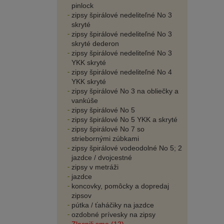
pinlock
zipsy špirálové nedeliteľné No 3
skryté
zipsy špirálové nedeliteľné No 3
skryté dederon
zipsy špirálové nedeliteľné No 3
YKK skryté
zipsy špirálové nedeliteľné No 4
YKK skryté
zipsy špirálové No 3 na obliečky a
vankúše
zipsy špirálové No 5
zipsy špirálové No 5 YKK a skryté
zipsy špirálové No 7 so
striebornými zúbkami
zipsy špirálové vodeodolné No 5; 2
jazdce / dvojcestné
zipsy v metráži
jazdce
koncovky, pomôcky a dopredaj
zipsov
pútka / ťaháčiky na jazdce
ozdobné prívesky na zipsy