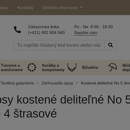
kazy
Kontakty
Dôležité informácie
Zákaznícka linka
Po - Ne: 8:00 - 16:00
(+421) 902 904 940
Napište nám
Tvorenie a
Korálky a
Mód
Bižutéria
aranžovanie
komponenty
dop
Textilná galantéria
Zdrhovadlá-zipsy
Kostené deliteľné No 5 štv
psy kostené deliteľné No 
 4 štrasové