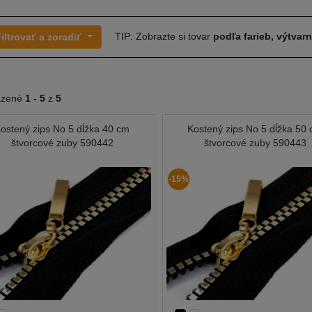
TIP: Zobrazte si tovar
podľa farieb, výtvar
iltrovať a zoradiť
azené
1 -
5
z
5
ostený zips No 5 dĺžka 40 cm
Kostený zips No 5 dĺžka 50
štvorcové zuby 590442
štvorcové zuby 590443
-15%