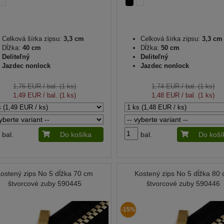
Celková šírka zipsu:
3,3 cm
Celková šírka zipsu:
3,3 cm
Dĺžka:
40 cm
Dĺžka:
50 cm
Deliteľný
Deliteľný
Jazdec nonlock
Jazdec nonlock
1,76 EUR
/ bal. (1 ks)
1,74 EUR
/ bal. (1 ks)
1,49 EUR
/ bal. (1 ks)
1,48 EUR
/ bal. (1 ks)
bal.
Do košíka
bal.
Do koší
ostený zips No 5 dĺžka 70 cm
Kostený zips No 5 dĺžka 80
štvorcové zuby 590445
štvorcové zuby 590446
-15%