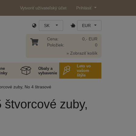
Vytvoriť užívateľský účet
Prihlásiť
SK
EUR
Cena:
0,- EUR
Položiek:
0
» Zobraziť košík
Leto vo
ne
Obaly a
vašom
lnky
vybavenie
štýle
orcové zuby, No 4 štrasové
5 štvorcové zuby,