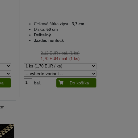
Celková šírka zipsu:
3,3 cm
Dĺžka:
60 cm
Deliteľný
Jazdec nonlock
2,12 EUR
/ bal. (1 ks)
1,70 EUR
/ bal. (1 ks)
ka
bal.
Do košíka
 cm