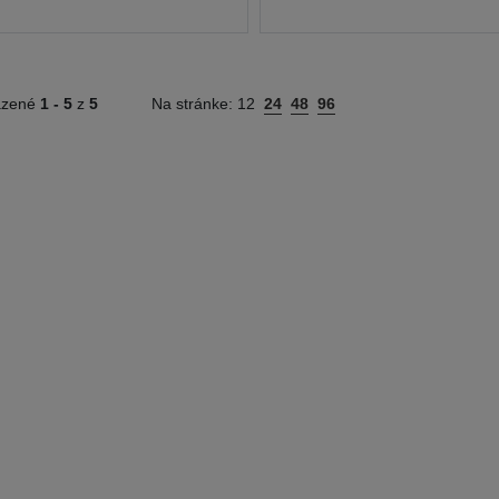
azené
1 -
5
z
5
Na stránke:
12
24
48
96