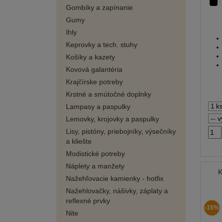
Gombíky a zapínanie
Gumy
Ihly
Keprovky a tech. stuhy
Košíky a kazety
Kovová galantéria
Krajčírske potreby
Krstné a smútočné doplnky
Lampasy a paspulky
Lemovky, krojovky a paspulky
Lisy, pistóny, priebojníky, výsečníky
a kliešte
Modistické potreby
Náplety a manžety
K
Nažehľovacie kamienky - hotfix
Nažehlovačky, nášivky, záplaty a
reflexné prvky
-15%
Nite