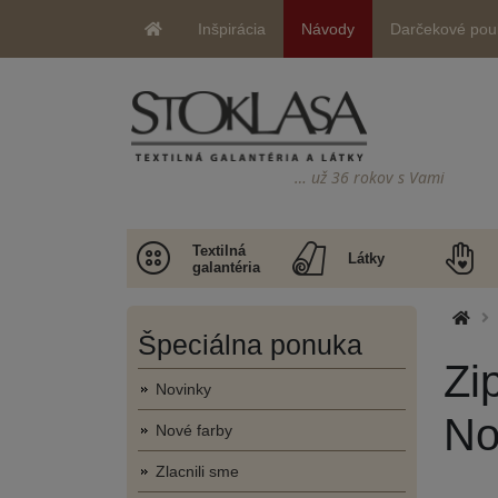
Inšpirácia
Návody
Darčekové pou
… už 36 rokov s Vami
Textilná
Látky
galantéria
Špeciálna ponuka
Zi
Novinky
No
Nové farby
Zlacnili sme