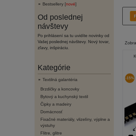
Bestsellery [
nové
]
Od poslednej
F
návštevy
Po prihlásení sa tu uvidíte novinky od
Vašej poslednej návštevy. Nový tovar,
Zobr
zľavy, inšpiráciu.
K
Kategórie
-15%
Textilná galantéria
Brzdičky a koncovky
Bytový a kuchynský textil
Čipky a madeiry
Domácnosť
Fixačné materiály, vlizelíny, výplne a
výstuhy
Flitre, glitre