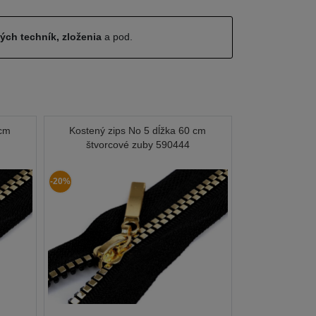
ných techník, zloženia
a pod.
 cm
Kostený zips No 5 dĺžka 60 cm
štvorcové zuby 590444
-20%