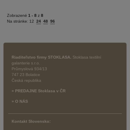
Zobrazené
1 -
8
z
8
Na stránke:
12
24
48
96
Riaditeľstvo firmy STOKLASA.
Stoklasa textilní
galanterie s.r.o.
Průmyslová 934/13
747 23 Bolatice
Česká republika
» PREDAJNE Stoklasa v ČR
» O NÁS
Kontakt Slovensko: