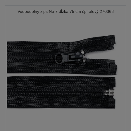
Vodeodolný zips No 7 dĺžka 75 cm špirálový 270368