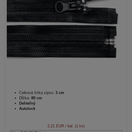
Celková šírka zipsu:
3 cm
Dĺžka:
80 cm
Deliteľný
Autolock
2,21 EUR
/ bal. (1 ks)