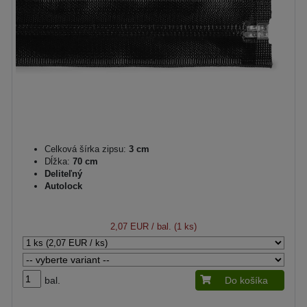
Celková šírka zipsu:
3 cm
Dĺžka:
70 cm
Deliteľný
Autolock
2,07 EUR
/ bal. (1 ks)
bal.
Do košíka