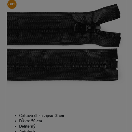
-30%
Celková šírka zipsu:
3 cm
Dĺžka:
50 cm
Deliteľný
Autolock