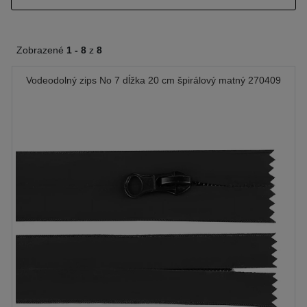
Zobrazené
1 -
8
z
8
Vodeodolný zips No 7 dĺžka 20 cm špirálový matný 270409