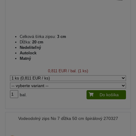
Celková šírka zipsu:
3 cm
Dĺžka:
20 cm
Nedeliteľný
Autolock
Matný
0,811 EUR
/ bal. (1 ks)
bal.
Do košíka
Vodeodolný zips No 7 dĺžka 50 cm špirálový 270327