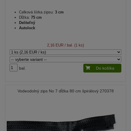
Celková šírka zipsu:
3 cm
Dĺžka:
75 cm
Deliteľný
Autolock
2,16 EUR
/ bal. (1 ks)
bal.
Do košíka
Vodeodolný zips No 7 dĺžka 80 cm špirálový 270378