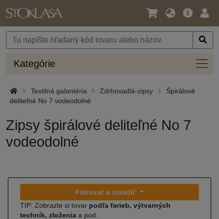
Jazyk
Hlavná
Prih
/
ponuka
Mena
Kateg
Kategórie
Textilná galantéria
Zdrhovadlá-zipsy
Špirálové
deliteľné No 7 vodeodolné
Zipsy špirálové deliteľné No 7
vodeodolné
Filtrovať a zoradiť
TIP: Zobrazte si tovar
podľa farieb, výtvarných
techník, zloženia
a pod.