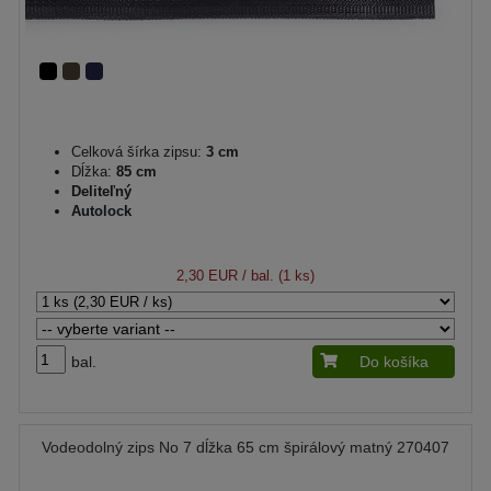
Celková šírka zipsu:
3 cm
Dĺžka:
85 cm
Deliteľný
Autolock
2,30 EUR
/ bal. (1 ks)
bal.
Do košíka
Vodeodolný zips No 7 dĺžka 65 cm špirálový matný 270407